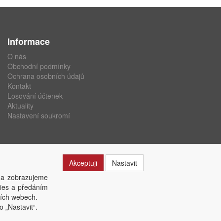
Informace
O nás
Obchodní podmínky
Ochrana osobních údajů
Kontakt
Losování účtenek
Aktuality
Nastavení soukromí
Akceptuji
Nastavit
 a zobrazujeme
kies a předáním
ších webech.
o „Nastavit“.