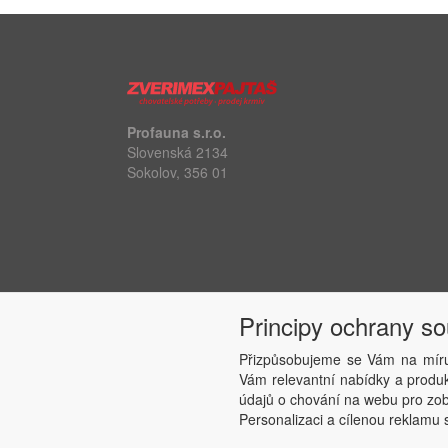
Profauna s.r.o.
Slovenská 2134
Sokolov, 356 01
Principy ochrany s
Přizpůsobujeme se Vám na míru
Vám relevantní nabídky a produkt
údajů o chování na webu pro zobr
Personalizaci a cílenou reklamu s