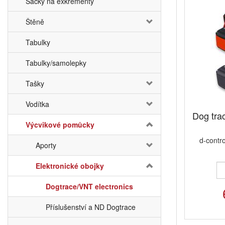
Sáčky na exkrementy
Štěně
Tabulky
Tabulky/samolepky
Tašky
Vodítka
Dog trac
Výcvikové pomůcky
d-contro
Aporty
Elektronické obojky
Dogtrace/VNT electronics
Příslušenství a ND Dogtrace