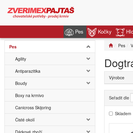
Pes
Kočky
Hl
Pes
V
Pes
Dogtr
Agility
Antiparazitika
Výrobce
Boudy
Boxy na krmivo
Seřadit dle
Canicross Skijoring
Skladem
Čisté okolí
Dárkové zboží