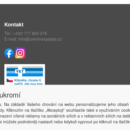
Kontakt
Tel.:
+420 777 800 276
E-mail:
info@zverimexpajtas.cz
oukromí
. Na základě Vašeho chování na webu personalizujeme jeho obsah
Copyright © ABRA Software a.s. 2020
y. Kliknutím na tlačítko „Akceptuji“ souhlasíte také s využíváním coo
azení cílené reklamy na sociálních sítích a v reklamních sítích na dal
i můžete podrobněji nastavit nebo kdykoli vypnout po kliknutí na tlačítk