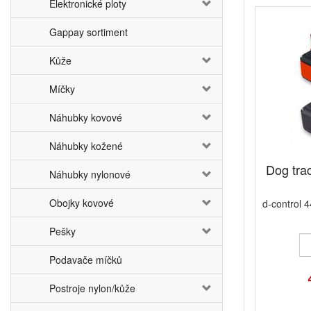
Elektronické ploty
Gappay sortiment
Kůže
Míčky
Náhubky kovové
Náhubky kožené
Dog trac
Náhubky nylonové
Obojky kovové
d-control 4
Pešky
Podavače míčků
Postroje nylon/kůže