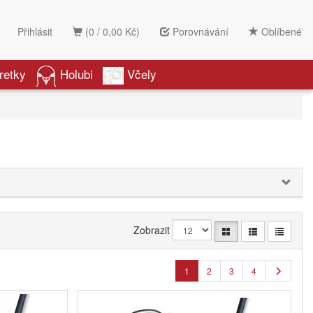
Přihlásit
(0 / 0,00 Kč)
Porovnávání
Oblíbené
retky
Holubi
Včely
Zobrazit
1
2
3
4