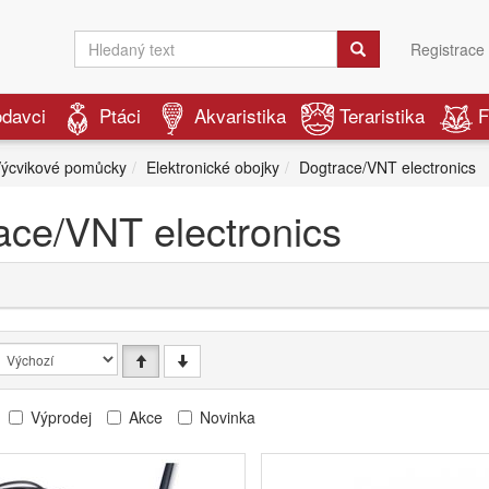
Registrace
odavci
Ptáci
Akvaristika
Teraristika
F
ýcvikové pomůcky
Elektronické obojky
Dogtrace/VNT electronics
ace/VNT electronics
Výprodej
Akce
Novinka