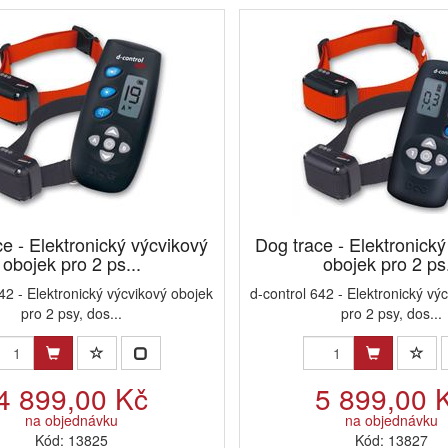
e - Elektronický výcvikový
Dog trace - Elektronick
obojek pro 2 ps...
obojek pro 2 ps.
42 - Elektronický výcvikový obojek
d-control 642 - Elektronický vý
pro 2 psy, dos...
pro 2 psy, dos...
4 899,00 Kč
5 899,00 
na objednávku
na objednávku
Kód: 13825
Kód: 13827