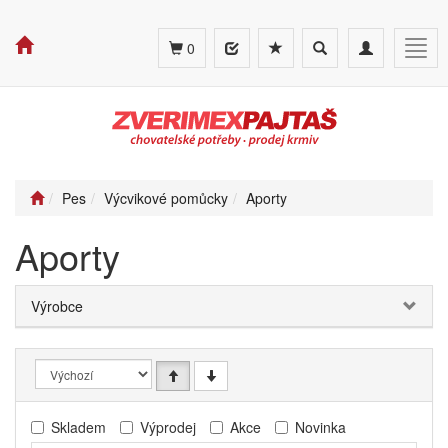
Toggle
Toggle
Togg
0
search
navigation
navig
Pes
Výcvikové pomůcky
Aporty
Aporty
Výrobce
Skladem
Výprodej
Akce
Novinka