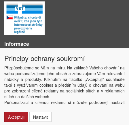
Informace
O nás
Principy ochrany soukromí
Obchodní podmínky
Ochrana osobních údajů
Přizpůsobujeme se Vám na míru. Na základě Vašeho chování na
Kontakt
webu personalizujeme jeho obsah a zobrazujeme Vám relevantní
Losování účtenek
nabídky a produkty. Kliknutím na tlačítko „Akceptuji“ souhlasíte
Aktuality
také s využíváním cookies a předáním údajů o chování na webu
Nastavení soukromí
pro zobrazení cílené reklamy na sociálních sítích a v reklamních
sítích na dalších webech.
Copyright © ABRA Software a.s. 2020
Personalizaci a cílenou reklamu si můžete podrobněji nastavit
nebo kdykoli vypnout po kliknutí na tlačítko „Nastavit“.
Akceptuji
Nastavit