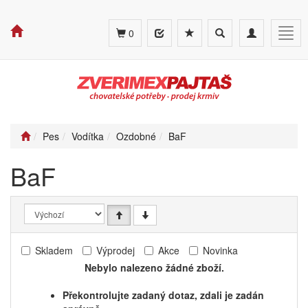
Toggle
Toggle
Togg
0
search
navigation
navig
Pes
Vodítka
Ozdobné
BaF
BaF
Skladem
Výprodej
Akce
Novinka
Nebylo nalezeno žádné zboží.
Překontrolujte zadaný dotaz, zdali je zadán