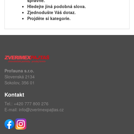
správně.
Hledejte jiná podobná slova.
Zjednodušte Váš dotaz.
Projděte si kategorie.
Profauna s.r.o.
Slovenská 2134
Sokolov, 356 01
Kontakt
Tel.:
+420 777 800 276
E-mail:
info@zverimexpajtas.cz