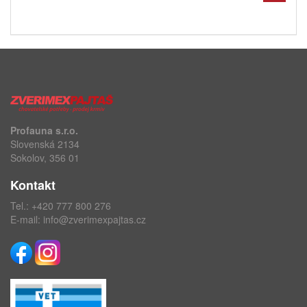
Profauna s.r.o.
Slovenská 2134
Sokolov, 356 01
Kontakt
Tel.:
+420 777 800 276
E-mail:
info@zverimexpajtas.cz