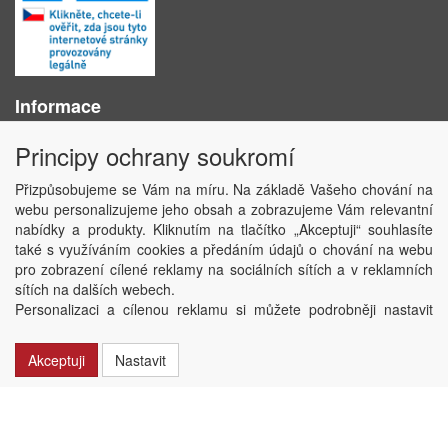
Informace
O nás
Principy ochrany soukromí
Obchodní podmínky
Ochrana osobních údajů
Přizpůsobujeme se Vám na míru. Na základě Vašeho chování na
Kontakt
webu personalizujeme jeho obsah a zobrazujeme Vám relevantní
Losování účtenek
nabídky a produkty. Kliknutím na tlačítko „Akceptuji“ souhlasíte
Aktuality
také s využíváním cookies a předáním údajů o chování na webu
Nastavení soukromí
pro zobrazení cílené reklamy na sociálních sítích a v reklamních
sítích na dalších webech.
Copyright © ABRA Software a.s. 2020
Personalizaci a cílenou reklamu si můžete podrobněji nastavit
nebo kdykoli vypnout po kliknutí na tlačítko „Nastavit“.
Akceptuji
Nastavit