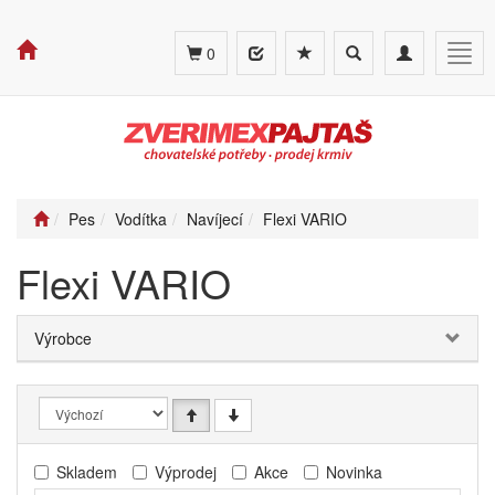
Toggle
Toggle
Togg
0
search
navigation
navig
Pes
Vodítka
Navíjecí
Flexi VARIO
Flexi VARIO
Výrobce
Skladem
Výprodej
Akce
Novinka