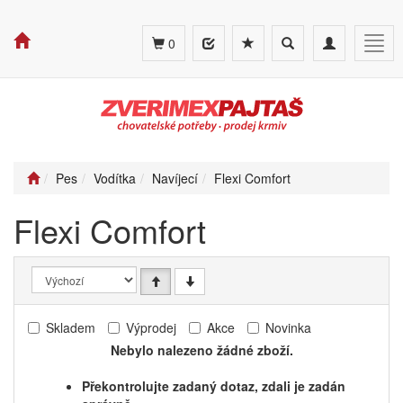
Toggle
Toggle
Togg
0
search
navigation
navig
Pes
Vodítka
Navíjecí
Flexi Comfort
Flexi Comfort
Skladem
Výprodej
Akce
Novinka
Nebylo nalezeno žádné zboží.
Překontrolujte zadaný dotaz, zdali je zadán