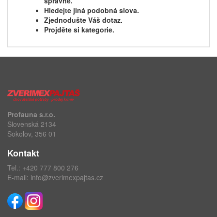
správně.
Hledejte jiná podobná slova.
Zjednodušte Váš dotaz.
Projděte si kategorie.
Profauna s.r.o.
Slovenská 2134
Sokolov, 356 01
Kontakt
Tel.:
+420 777 800 276
E-mail:
info@zverimexpajtas.cz