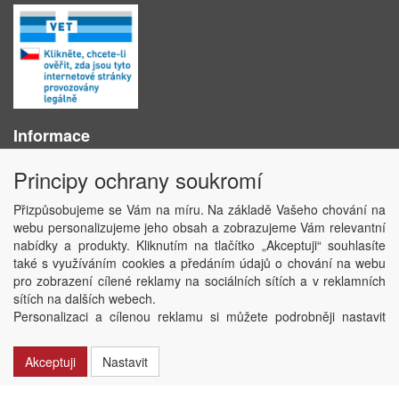
Informace
O nás
Principy ochrany soukromí
Obchodní podmínky
Ochrana osobních údajů
Přizpůsobujeme se Vám na míru. Na základě Vašeho chování na
Kontakt
webu personalizujeme jeho obsah a zobrazujeme Vám relevantní
Losování účtenek
nabídky a produkty. Kliknutím na tlačítko „Akceptuji“ souhlasíte
Aktuality
také s využíváním cookies a předáním údajů o chování na webu
Nastavení soukromí
pro zobrazení cílené reklamy na sociálních sítích a v reklamních
sítích na dalších webech.
Copyright © ABRA Software a.s. 2020
Personalizaci a cílenou reklamu si můžete podrobněji nastavit
nebo kdykoli vypnout po kliknutí na tlačítko „Nastavit“.
Akceptuji
Nastavit