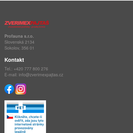
Profauna s.r.o.
Slovenská 2134
Sokolov, 356 01
Kontakt
Tel.:
+420 777 800 276
E-mail:
info@zverimexpajtas.cz