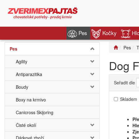
Pes
Kočky
Hl
Pes
T
Pes
Dog F
Agility
Antiparazitika
Seřadit dle
Boudy
Skladem
Boxy na krmivo
Canicross Skijoring
Pře
Čisté okolí
Hle
Zj
Dárkové zboží
Pro