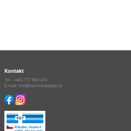
Kontakt
Tel.:
+420 777 800 276
E-mail:
info@zverimexpajtas.cz