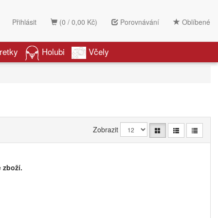
Přihlásit
(0 / 0,00 Kč)
Porovnávání
Oblíbené
retky
Holubi
Včely
Zobrazit
 zboží.