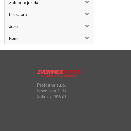
Zahradní jezírka
Literatura
Ježci
Koně
Profauna s.r.o.
Slovenská 2134
Sokolov, 356 01