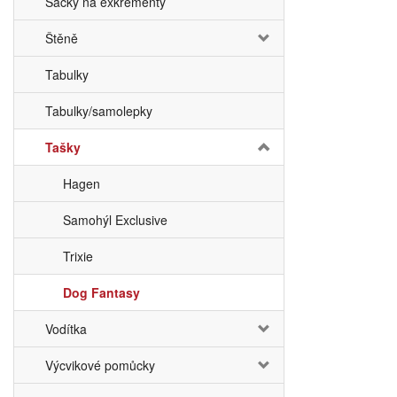
Sáčky na exkrementy
Štěně
Tabulky
Tabulky/samolepky
Tašky
Hagen
Samohýl Exclusive
Trixie
Dog Fantasy
Vodítka
Výcvikové pomůcky