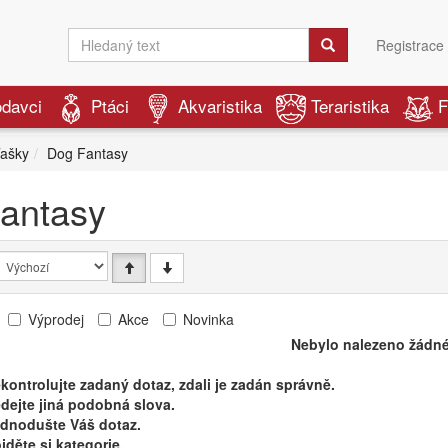
Registrace
odavci
Ptáci
Akvaristika
Teraristika
F
ašky
Dog Fantasy
antasy
Výprodej
Akce
Novinka
Nebylo nalezeno žádné
kontrolujte zadaný dotaz, zdali je zadán správně.
dejte jiná podobná slova.
ednodušte Váš dotaz.
jděte si kategorie.