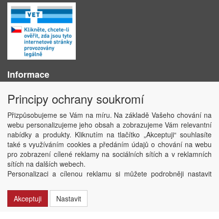
Informace
O nás
Principy ochrany soukromí
Obchodní podmínky
Ochrana osobních údajů
Přizpůsobujeme se Vám na míru. Na základě Vašeho chování na
Kontakt
webu personalizujeme jeho obsah a zobrazujeme Vám relevantní
Losování účtenek
nabídky a produkty. Kliknutím na tlačítko „Akceptuji“ souhlasíte
Aktuality
také s využíváním cookies a předáním údajů o chování na webu
Nastavení soukromí
pro zobrazení cílené reklamy na sociálních sítích a v reklamních
sítích na dalších webech.
Copyright © ABRA Software a.s. 2020
Personalizaci a cílenou reklamu si můžete podrobněji nastavit
nebo kdykoli vypnout po kliknutí na tlačítko „Nastavit“.
Akceptuji
Nastavit