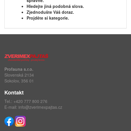
správně.
Hledejte jiná podobná slova.
Zjednodušte Váš dotaz.
Projděte si kategorie.
Profauna s.r.o.
Slovenská 2134
Sokolov, 356 01
Kontakt
Tel.:
+420 777 800 276
E-mail:
info@zverimexpajtas.cz