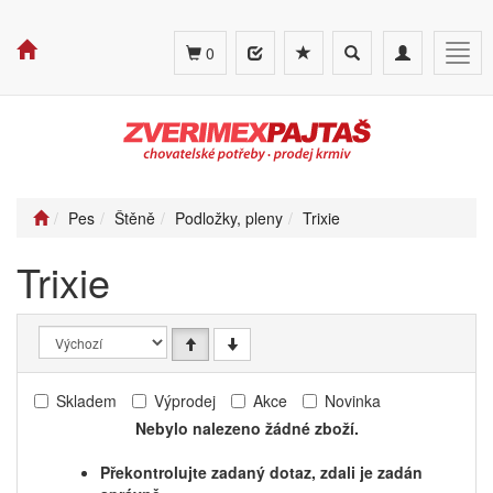
Toggle
Toggle
Togg
0
search
navigation
navig
Pes
Štěně
Podložky, pleny
Trixie
Trixie
Skladem
Výprodej
Akce
Novinka
Nebylo nalezeno žádné zboží.
Překontrolujte zadaný dotaz, zdali je zadán