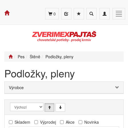
Toggle
Toggle
Togg
0
search
navigation
navig
Pes
Štěně
Podložky, pleny
Podložky, pleny
Výrobce
Skladem
Výprodej
Akce
Novinka