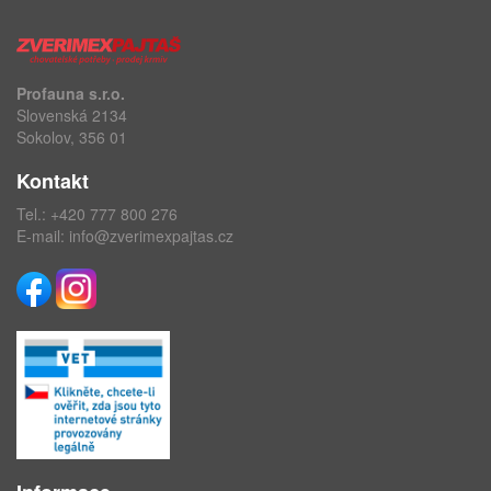
Profauna s.r.o.
Slovenská 2134
Sokolov, 356 01
Kontakt
Tel.:
+420 777 800 276
E-mail:
info@zverimexpajtas.cz