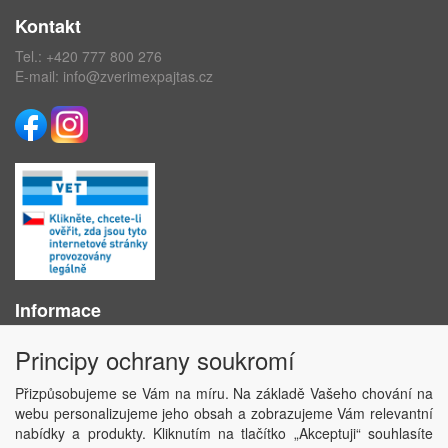
Kontakt
Tel.:
+420 777 800 276
E-mail:
info@zverimexpajtas.cz
Informace
O nás
Principy ochrany soukromí
Obchodní podmínky
Ochrana osobních údajů
Přizpůsobujeme se Vám na míru. Na základě Vašeho chování na
Kontakt
webu personalizujeme jeho obsah a zobrazujeme Vám relevantní
Losování účtenek
nabídky a produkty. Kliknutím na tlačítko „Akceptuji“ souhlasíte
Aktuality