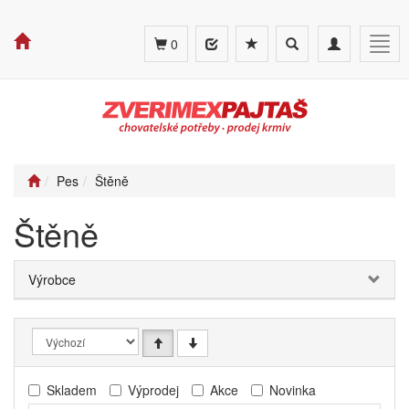
Toggle
Toggle
Togg
0
search
navigation
navig
Pes
Štěně
Štěně
Výrobce
Skladem
Výprodej
Akce
Novinka