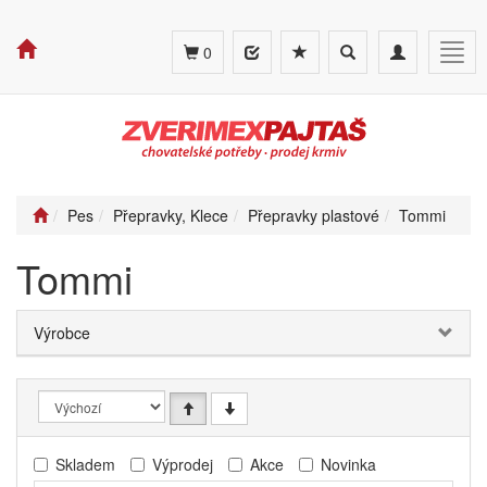
Toggle
Toggle
Togg
0
search
navigation
navig
Pes
Přepravky, Klece
Přepravky plastové
Tommi
Tommi
Výrobce
Skladem
Výprodej
Akce
Novinka