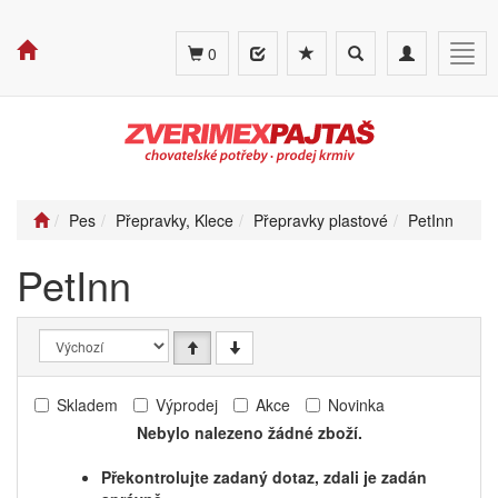
Toggle
Toggle
Togg
0
search
navigation
navig
Pes
Přepravky, Klece
Přepravky plastové
PetInn
PetInn
Skladem
Výprodej
Akce
Novinka
Nebylo nalezeno žádné zboží.
Překontrolujte zadaný dotaz, zdali je zadán