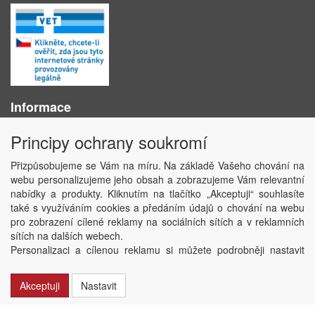
Informace
O nás
Principy ochrany soukromí
Obchodní podmínky
Ochrana osobních údajů
Přizpůsobujeme se Vám na míru. Na základě Vašeho chování na
Kontakt
webu personalizujeme jeho obsah a zobrazujeme Vám relevantní
Losování účtenek
nabídky a produkty. Kliknutím na tlačítko „Akceptuji“ souhlasíte
Aktuality
také s využíváním cookies a předáním údajů o chování na webu
Nastavení soukromí
pro zobrazení cílené reklamy na sociálních sítích a v reklamních
sítích na dalších webech.
Copyright © ABRA Software a.s. 2020
Personalizaci a cílenou reklamu si můžete podrobněji nastavit
nebo kdykoli vypnout po kliknutí na tlačítko „Nastavit“.
Akceptuji
Nastavit