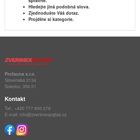
správně.
Hledejte jiná podobná slova.
Zjednodušte Váš dotaz.
Projděte si kategorie.
Profauna s.r.o.
Slovenská 2134
Sokolov, 356 01
Kontakt
Tel.:
+420 777 800 276
E-mail:
info@zverimexpajtas.cz