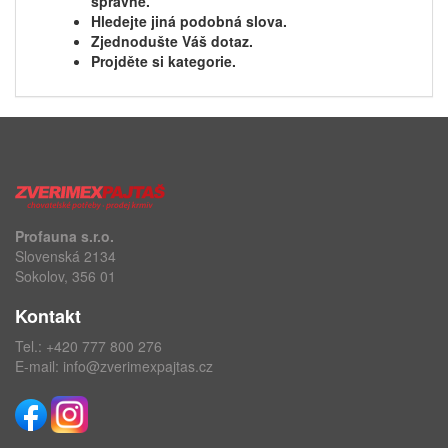
správně.
Hledejte jiná podobná slova.
Zjednodušte Váš dotaz.
Projděte si kategorie.
Profauna s.r.o.
Slovenská 2134
Sokolov, 356 01
Kontakt
Tel.:
+420 777 800 276
E-mail:
info@zverimexpajtas.cz