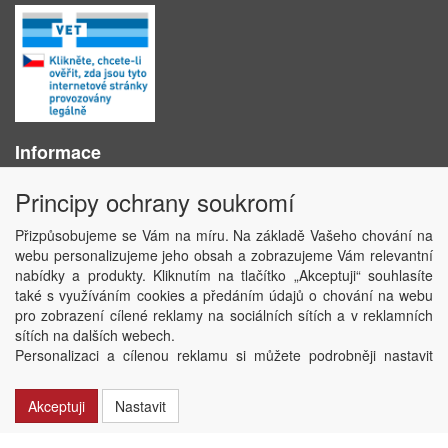
Informace
O nás
Principy ochrany soukromí
Obchodní podmínky
Ochrana osobních údajů
Přizpůsobujeme se Vám na míru. Na základě Vašeho chování na
Kontakt
webu personalizujeme jeho obsah a zobrazujeme Vám relevantní
Losování účtenek
nabídky a produkty. Kliknutím na tlačítko „Akceptuji“ souhlasíte
Aktuality
také s využíváním cookies a předáním údajů o chování na webu
Nastavení soukromí
pro zobrazení cílené reklamy na sociálních sítích a v reklamních
sítích na dalších webech.
Copyright © ABRA Software a.s. 2020
Personalizaci a cílenou reklamu si můžete podrobněji nastavit
nebo kdykoli vypnout po kliknutí na tlačítko „Nastavit“.
Akceptuji
Nastavit