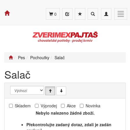
Toggle
Toggle
Togg
0
search
navigation
navig
Pes
Pochoutky
Salač
Salač
Skladem
Výprodej
Akce
Novinka
Nebylo nalezeno žádné zboží.
Překontrolujte zadaný dotaz, zdali je zadán