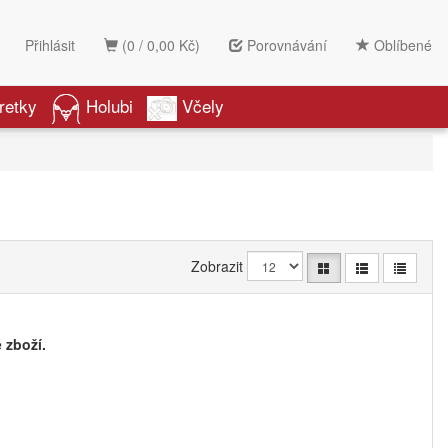
Přihlásit
(0 / 0,00 Kč)
Porovnávání
Oblíbené
retky
Holubi
Včely
Zobrazit
 zboží.