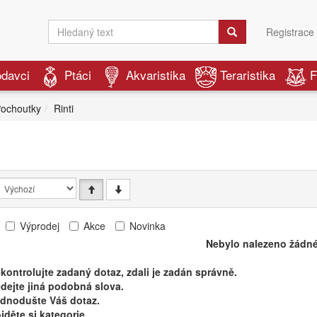
Registrace
odavci
Ptáci
Akvaristika
Teraristika
F
ochoutky
Rinti
Výprodej
Akce
Novinka
Nebylo nalezeno žádné
kontrolujte zadaný dotaz, zdali je zadán správně.
dejte jiná podobná slova.
ednodušte Váš dotaz.
jděte si kategorie.