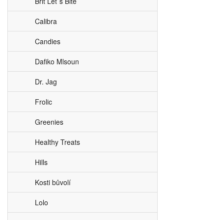
Brit Let´s Bite
Calibra
Candies
Dafiko Mlsoun
Dr. Jag
Frolic
Greenies
Healthy Treats
Hills
Kosti bůvolí
Lolo