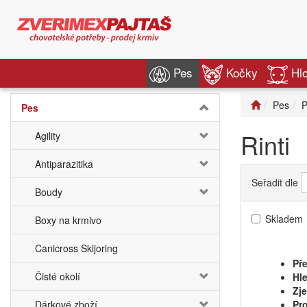
Pes
Kočky
Hl
Pes
P
Pes
Rinti
Agility
Antiparazitika
Seřadit dle
Boudy
Skladem
Boxy na krmivo
Canicross Skijoring
Pře
Čisté okolí
Hle
Zj
Dárkové zboží
Pro