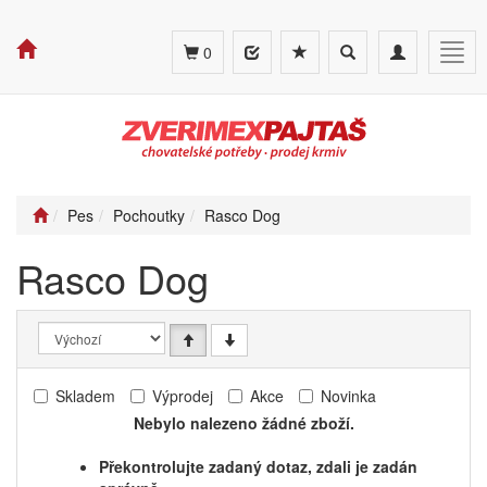
Toggle
Toggle
Togg
0
search
navigation
navig
Pes
Pochoutky
Rasco Dog
Rasco Dog
Skladem
Výprodej
Akce
Novinka
Nebylo nalezeno žádné zboží.
Překontrolujte zadaný dotaz, zdali je zadán