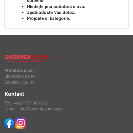
správně.
Hledejte jiná podobná slova.
Zjednodušte Váš dotaz.
Projděte si kategorie.
Profauna s.r.o.
Slovenská 2134
Sokolov, 356 01
Kontakt
Tel.:
+420 777 800 276
E-mail:
info@zverimexpajtas.cz