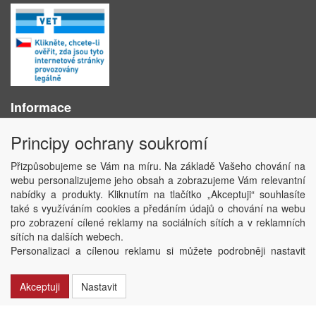
Informace
O nás
Principy ochrany soukromí
Obchodní podmínky
Ochrana osobních údajů
Přizpůsobujeme se Vám na míru. Na základě Vašeho chování na
Kontakt
webu personalizujeme jeho obsah a zobrazujeme Vám relevantní
Losování účtenek
nabídky a produkty. Kliknutím na tlačítko „Akceptuji“ souhlasíte
Aktuality
také s využíváním cookies a předáním údajů o chování na webu
Nastavení soukromí
pro zobrazení cílené reklamy na sociálních sítích a v reklamních
sítích na dalších webech.
Copyright © ABRA Software a.s. 2020
Personalizaci a cílenou reklamu si můžete podrobněji nastavit
nebo kdykoli vypnout po kliknutí na tlačítko „Nastavit“.
Akceptuji
Nastavit