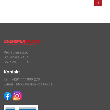
1
Profauna s.r.o.
Slovenská 2134
Sokolov, 356 01
Kontakt
Tel.:
+420 777 800 276
E-mail:
info@zverimexpajtas.cz