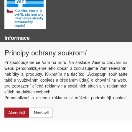
Informace
O nás
Principy ochrany soukromí
Obchodní podmínky
Ochrana osobních údajů
Přizpůsobujeme se Vám na míru. Na základě Vašeho chování na
Kontakt
webu personalizujeme jeho obsah a zobrazujeme Vám relevantní
Losování účtenek
nabídky a produkty. Kliknutím na tlačítko „Akceptuji“ souhlasíte
Aktuality
také s využíváním cookies a předáním údajů o chování na webu
Nastavení soukromí
pro zobrazení cílené reklamy na sociálních sítích a v reklamních
sítích na dalších webech.
Copyright © ABRA Software a.s. 2020
Personalizaci a cílenou reklamu si můžete podrobněji nastavit
nebo kdykoli vypnout po kliknutí na tlačítko „Nastavit“.
Akceptuji
Nastavit