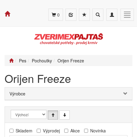
Toggle
Toggle
Togg
0
search
navigation
navig
Pes
Pochoutky
Orijen Freeze
Orijen Freeze
Výrobce
Skladem
Výprodej
Akce
Novinka