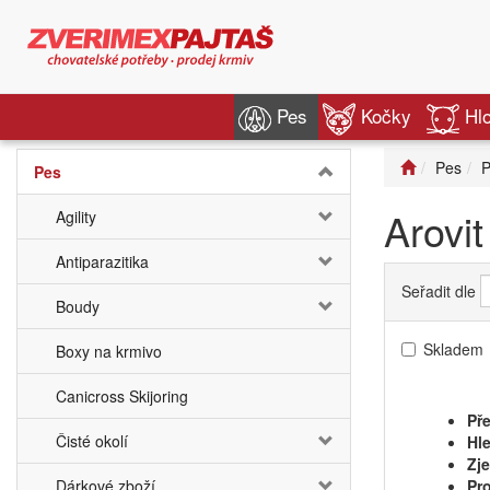
Pes
Kočky
Hl
Pes
P
Pes
Arovit
Agility
Antiparazitika
Seřadit dle
Boudy
Skladem
Boxy na krmivo
Canicross Skijoring
Pře
Čisté okolí
Hle
Zj
Dárkové zboží
Pro