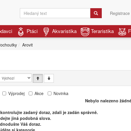
Registrace
odavci
Ptáci
Akvaristika
Teraristika
F
ochoutky
Arovit
Výprodej
Akce
Novinka
Nebylo nalezeno žádné
kontrolujte zadaný dotaz, zdali je zadán správně.
dejte jiná podobná slova.
ednodušte Váš dotaz.
jděte si kategorie.