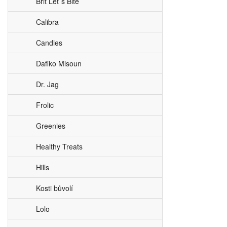
Brit Let´s Bite
Calibra
Candies
Dafiko Mlsoun
Dr. Jag
Frolic
Greenies
Healthy Treats
Hills
Kosti bůvolí
Lolo