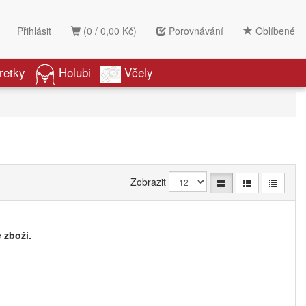
Přihlásit
(0 / 0,00 Kč)
Porovnávání
Oblíbené
retky
Holubi
Včely
Zobrazit
 zboží.