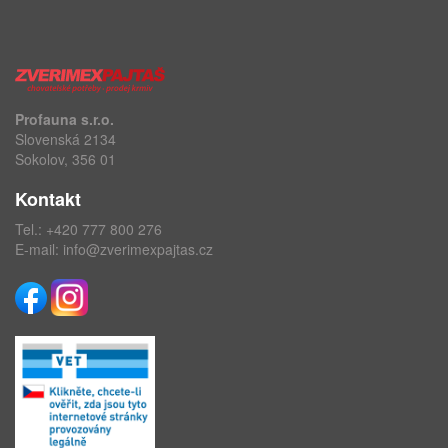
Profauna s.r.o.
Slovenská 2134
Sokolov, 356 01
Kontakt
Tel.:
+420 777 800 276
E-mail:
info@zverimexpajtas.cz