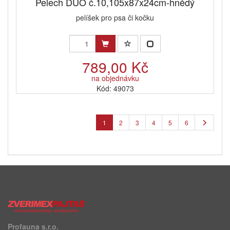
Pelech DUO č.10,105x87x24cm-hnědý
pelíšek pro psa či kočku
789,00 Kč
na objednávku
Kód: 49073
1
2
3
4
5
6
Profauna s.r.o.