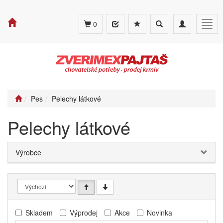
Toggle
Toggle
Togg
0
search
navigation
navig
Pes
Pelechy látkové
Pelechy látkové
Výrobce
Skladem
Výprodej
Akce
Novinka