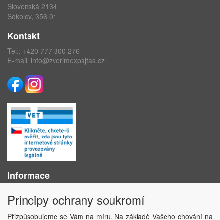
Slovenská 2134
Sokolov, 356 01
Kontakt
Tel.:
+420 777 800 276
E-mail:
info@zverimexpajtas.cz
Informace
O nás
Principy ochrany soukromí
Obchodní podmínky
Ochrana osobních údajů
Přizpůsobujeme se Vám na míru. Na základě Vašeho chování na
Kontakt