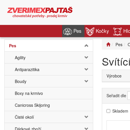
Pes
Kočky
Hl
Pes
O
Pes
Svítíc
Agility
Antiparazitika
Výrobce
Boudy
Boxy na krmivo
Seřadit dle
Canicross Skijoring
Skladem
Čisté okolí
Dárkové zboží