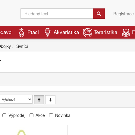
Registrace
odavci
Ptáci
Akvaristika
Teraristika
F
bojky
Svítící
í
Výprodej
Akce
Novinka