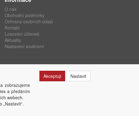
O nás
Obchodní podmínky
Ochrana osobních údajů
Kontakt
Losování účtenek
Aktuality
Nastavení soukromí
Akceptuji
Nastavit
 a zobrazujeme
kies a předáním
ších webech.
o „Nastavit“.