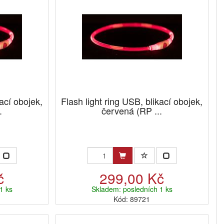
kací obojek,
Flash light ring USB, blikací obojek,
.
červená (RP ...
č
299,00 Kč
1 ks
Skladem: posledních 1 ks
Kód: 89721