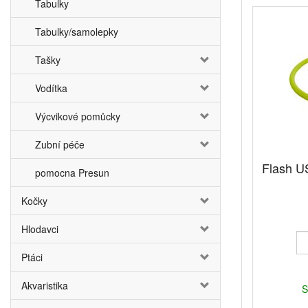
Tabulky
Tabulky/samolepky
Tašky
Vodítka
Výcvikové pomůcky
Zubní péče
Flash U
pomocna Presun
Kočky
Hlodavci
Ptáci
Akvaristika
S