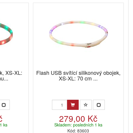
ek, XS-XL:
Flash USB svítící silikonový obojek,
u...
XS-XL: 70 cm ...
č
279,00 Kč
1 ks
Skladem: posledních 1 ks
Kód: 83603