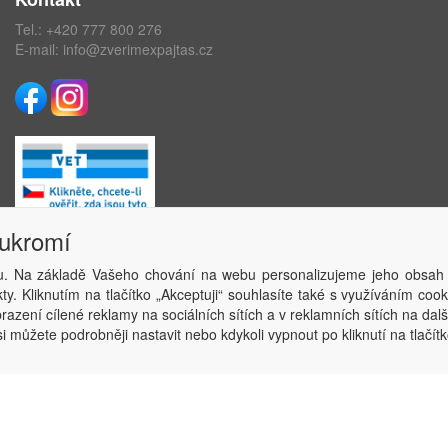
Tel.:
+420 777 800 276
E-mail:
info@zverimexpajtas.cz
oukromí
. Na základě Vašeho chování na webu personalizujeme jeho obsah
Copyright © ABRA Software a.s. 2020
y. Kliknutím na tlačítko „Akceptuji“ souhlasíte také s využíváním coo
azení cílené reklamy na sociálních sítích a v reklamních sítích na dal
i můžete podrobněji nastavit nebo kdykoli vypnout po kliknutí na tlačítk