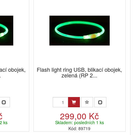
kací obojek,
Flash light ring USB, blikací obojek,
.
zelená (RP 2...
č
299,00 Kč
2 ks
Skladem: posledních 1 ks
Kód: 89719