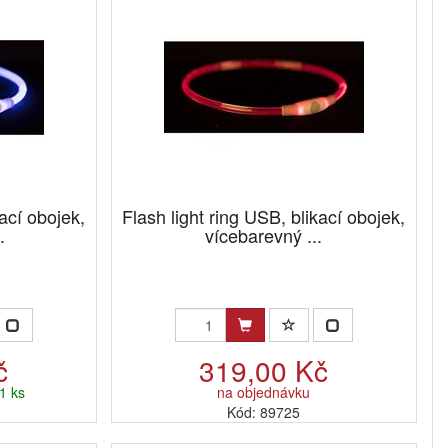
kací obojek,
Flash light ring USB, blikací obojek,
.
vícebarevný ...
č
319,00 Kč
1 ks
na objednávku
Kód: 89725