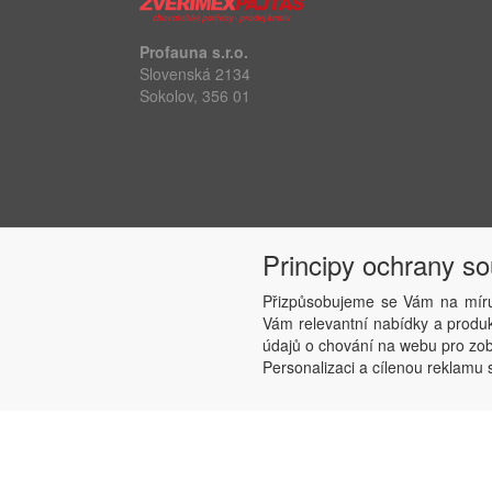
Profauna s.r.o.
Slovenská 2134
Sokolov, 356 01
Principy ochrany s
Přizpůsobujeme se Vám na míru
Vám relevantní nabídky a produkt
údajů o chování na webu pro zobr
Personalizaci a cílenou reklamu s