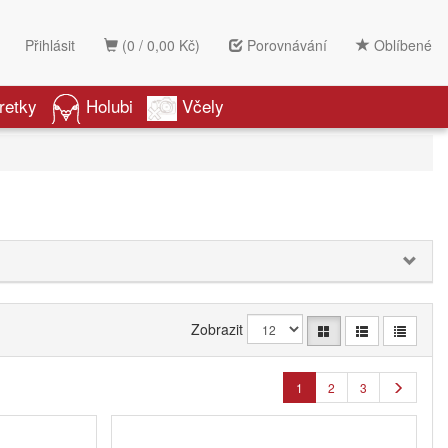
Přihlásit
(0 / 0,00 Kč)
Porovnávání
Oblíbené
retky
Holubi
Včely
Zobrazit
1
2
3