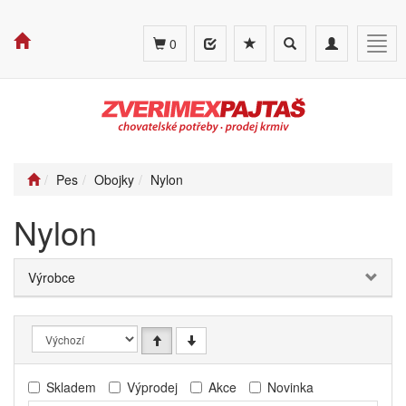
Toggle
Toggle
Togg
0
search
navigation
navig
Pes
Obojky
Nylon
Nylon
Výrobce
Skladem
Výprodej
Akce
Novinka