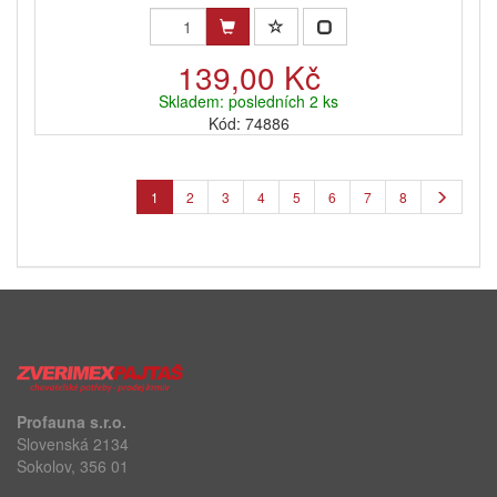
139,00 Kč
Skladem: posledních 2 ks
Kód: 74886
1
2
3
4
5
6
7
8
Profauna s.r.o.
Slovenská 2134
Sokolov, 356 01