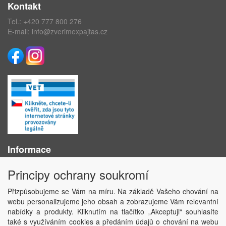
Kontakt
Tel.:
+420 777 800 276
E-mail:
info@zverimexpajtas.cz
Informace
O nás
Principy ochrany soukromí
Obchodní podmínky
Ochrana osobních údajů
Přizpůsobujeme se Vám na míru. Na základě Vašeho chování na
Kontakt
webu personalizujeme jeho obsah a zobrazujeme Vám relevantní
Losování účtenek
nabídky a produkty. Kliknutím na tlačítko „Akceptuji“ souhlasíte
Aktuality
také s využíváním cookies a předáním údajů o chování na webu
Nastavení soukromí