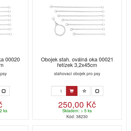
ka 00020
Obojek stah. oválná oka 00021
cm
řetízek 3,2x45cm
 psy
stahovací obojek pro psy
č
250,00 Kč
2 ks
Skladem: > 5 ks
Kód: 38230