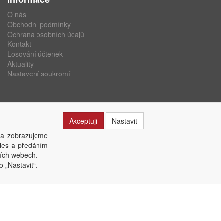
O nás
Obchodní podmínky
Ochrana osobních údajů
Kontakt
Losování účtenek
Aktuality
Nastavení soukromí
Akceptuji
Nastavit
 a zobrazujeme
kies a předáním
ších webech.
o „Nastavit“.