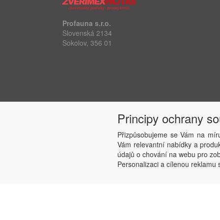
Profauna s.r.o.
Slovenská 2134
Sokolov, 356 01
Principy ochrany s
Přizpůsobujeme se Vám na míru
Vám relevantní nabídky a produkt
údajů o chování na webu pro zobr
Personalizaci a cílenou reklamu s