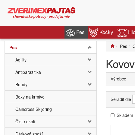
Pes
Kočky
Hl
Pes
O
Pes
Kovov
Agility
Antiparazitika
Výrobce
Boudy
Boxy na krmivo
Seřadit dle
Canicross Skijoring
Skladem
Čisté okolí
Dárkové zboží