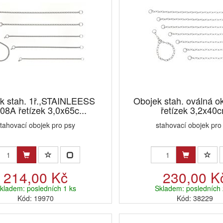
k stah. 1ř.,STAINLEESS
Obojek stah. oválná o
08A řetízek 3,0x65c...
řetízek 3,2x40
tahovací obojek pro psy
stahovací obojek pro
214,00 Kč
230,00 K
kladem: posledních 1 ks
Skladem: posledních 
Kód: 19970
Kód: 38229