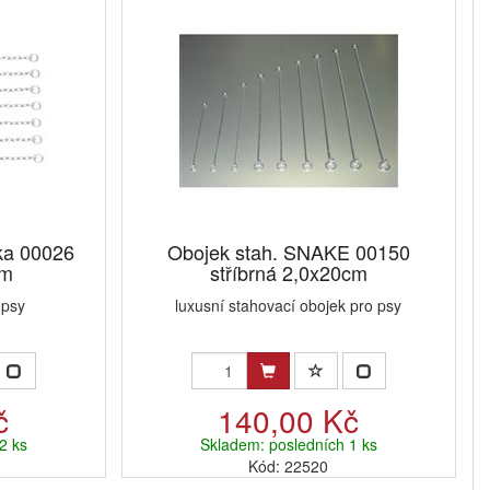
ka 00026
Obojek stah. SNAKE 00150
cm
stříbrná 2,0x20cm
 psy
luxusní stahovací obojek pro psy
č
140,00 Kč
2 ks
Skladem: posledních 1 ks
Kód: 22520