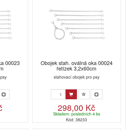
ka 00023
Obojek stah. oválná oka 00024
cm
řetízek 3,2x60cm
 psy
stahovací obojek pro psy
č
298,00 Kč
Skladem: posledních 4 ks
Kód: 38233