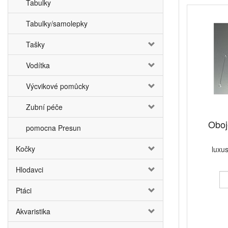
Tabulky
Tabulky/samolepky
Tašky
Vodítka
Výcvikové pomůcky
Zubní péče
Oboj
pomocna Presun
Kočky
luxu
Hlodavci
Ptáci
Akvaristika