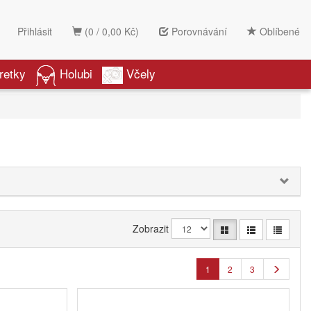
Přihlásit
(0 / 0,00 Kč)
Porovnávání
Oblíbené
retky
Holubi
Včely
Zobrazit
1
2
3