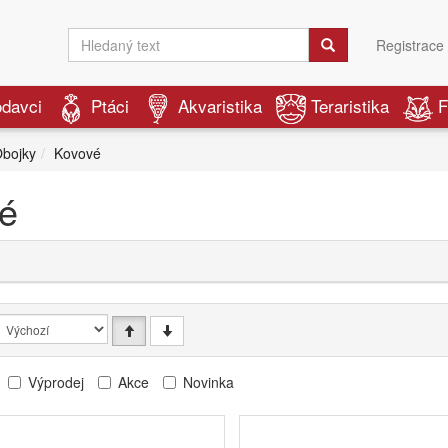
Registrace
odavci
Ptáci
Akvaristika
Teraristika
F
bojky
Kovové
é
Výprodej
Akce
Novinka