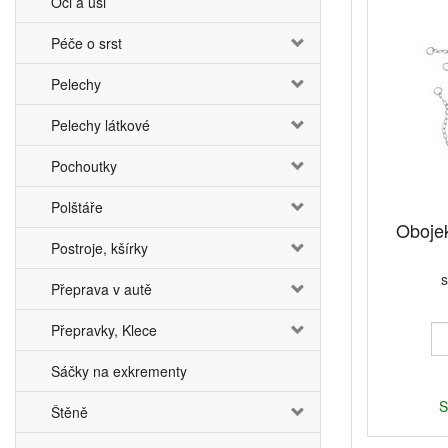
Oči a uši
Péče o srst
Pelechy
Pelechy látkové
Pochoutky
Polštáře
Obojek
Postroje, kšírky
s
Přeprava v autě
Přepravky, Klece
Sáčky na exkrementy
S
Štěně