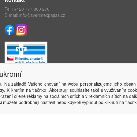
Tel.:
+420 777 800 276
E-mail:
info@zverimexpajtas.cz
oukromí
. Na základě Vašeho chování na webu personalizujeme jeho obsah
Copyright © ABRA Software a.s. 2020
y. Kliknutím na tlačítko „Akceptuji“ souhlasíte také s využíváním coo
azení cílené reklamy na sociálních sítích a v reklamních sítích na dal
i můžete podrobněji nastavit nebo kdykoli vypnout po kliknutí na tlačítk