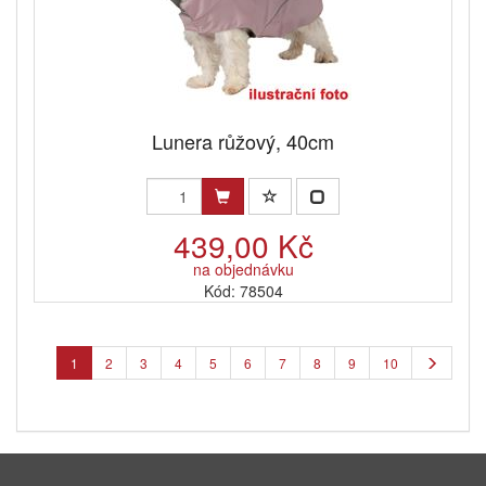
Lunera růžový, 40cm
439,00 Kč
na objednávku
Kód: 78504
1
2
3
4
5
6
7
8
9
10