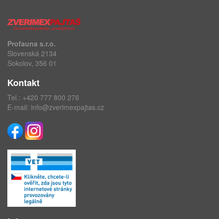
Profauna s.r.o.
Slovenská 2134
Sokolov, 356 01
Kontakt
Tel.:
+420 777 800 276
E-mail:
info@zverimexpajtas.cz