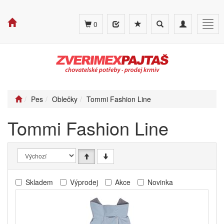
Toggle
Toggle
Togg
0
search
navigation
navig
Pes
Oblečky
Tommi Fashion Line
Tommi Fashion Line
Skladem
Výprodej
Akce
Novinka