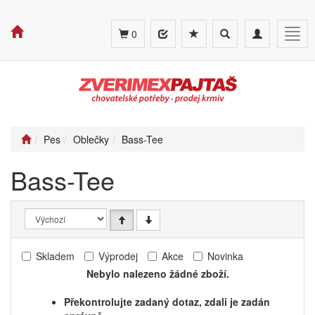
Toggle
Toggle
Togg
0
search
navigation
navig
Pes
Oblečky
Bass-Tee
Bass-Tee
Skladem
Výprodej
Akce
Novinka
Nebylo nalezeno žádné zboží.
Překontrolujte zadaný dotaz, zdali je zadán