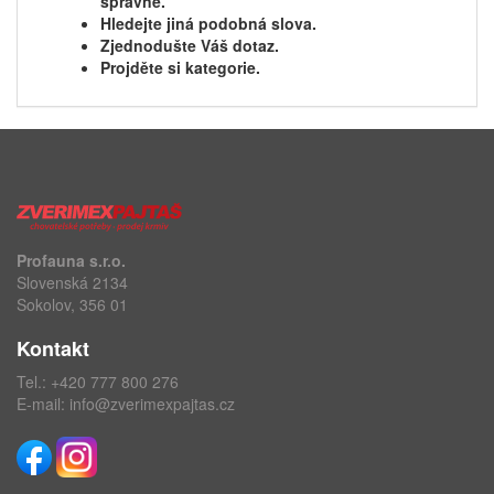
správně.
Hledejte jiná podobná slova.
Zjednodušte Váš dotaz.
Projděte si kategorie.
Profauna s.r.o.
Slovenská 2134
Sokolov, 356 01
Kontakt
Tel.:
+420 777 800 276
E-mail:
info@zverimexpajtas.cz