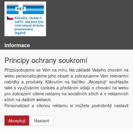
Informace
O nás
Principy ochrany soukromí
Obchodní podmínky
Ochrana osobních údajů
Přizpůsobujeme se Vám na míru. Na základě Vašeho chování na
Kontakt
webu personalizujeme jeho obsah a zobrazujeme Vám relevantní
Losování účtenek
nabídky a produkty. Kliknutím na tlačítko „Akceptuji“ souhlasíte
Aktuality
také s využíváním cookies a předáním údajů o chování na webu
Nastavení soukromí
pro zobrazení cílené reklamy na sociálních sítích a v reklamních
sítích na dalších webech.
Copyright © ABRA Software a.s. 2020
Personalizaci a cílenou reklamu si můžete podrobněji nastavit
nebo kdykoli vypnout po kliknutí na tlačítko „Nastavit“.
Akceptuji
Nastavit