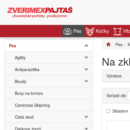
Pes
Kočky
Hl
Pes
N
Pes
Na zk
Agility
Antiparazitika
Výrobce
Boudy
Boxy na krmivo
Seřadit dle
Canicross Skijoring
Skladem
Čisté okolí
Dárkové zboží