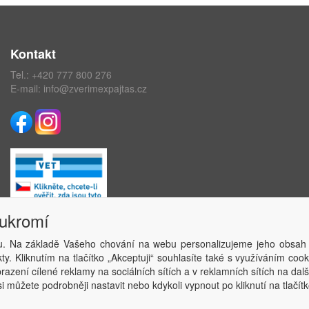
Kontakt
Tel.:
+420 777 800 276
E-mail:
info@zverimexpajtas.cz
oukromí
. Na základě Vašeho chování na webu personalizujeme jeho obsah
Copyright © ABRA Software a.s. 2020
y. Kliknutím na tlačítko „Akceptuji“ souhlasíte také s využíváním coo
azení cílené reklamy na sociálních sítích a v reklamních sítích na dal
i můžete podrobněji nastavit nebo kdykoli vypnout po kliknutí na tlačítk