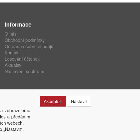
Informace
O nás
Obchodní podmínky
Ochrana osobních údajů
Kontakt
Losování účtenek
Aktuality
Nastavení soukromí
Akceptuji
Nastavit
 a zobrazujeme
kies a předáním
ších webech.
o „Nastavit“.