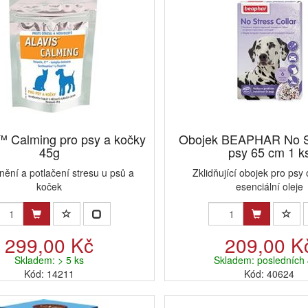
 Calming pro psy a kočky
Obojek BEAPHAR No S
45g
psy 65 cm 1 k
nění a potlačení stresu u psů a
Zklidňující obojek pro psy
koček
esenciální oleje
299,00 Kč
209,00 K
Skladem: > 5 ks
Skladem: posledních 
Kód: 14211
Kód: 40624