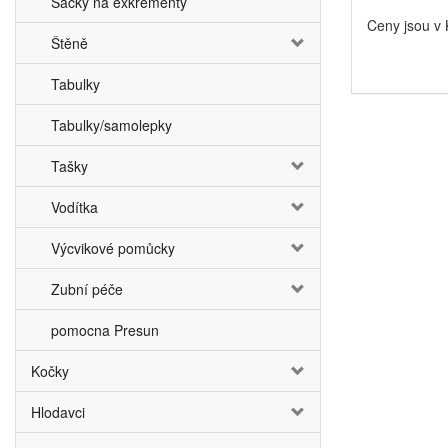
Sáčky na exkrementy
Ceny jsou v
Štěně
Tabulky
Tabulky/samolepky
Tašky
Vodítka
Výcvikové pomůcky
Zubní péče
pomocna Presun
Kočky
Hlodavci