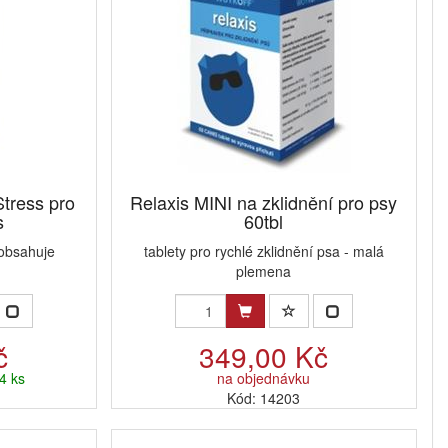
tress pro
Relaxis MINI na zklidnění pro psy
s
60tbl
 obsahuje
tablety pro rychlé zklidnění psa - malá
plemena
č
349,00 Kč
4 ks
na objednávku
Kód: 14203