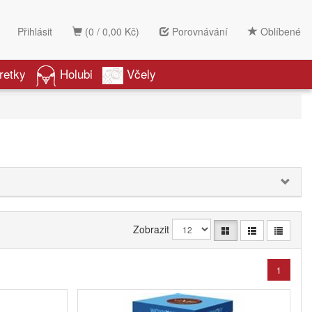
Přihlásit
(0 / 0,00 Kč)
Porovnávání
Oblíbené
retky
Holubi
Včely
Zobrazit
1