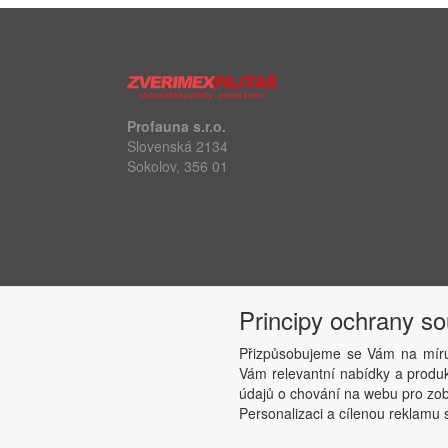
Profauna s.r.o.
Slovenská 2134
Sokolov, 356 01
Principy ochrany s
Přizpůsobujeme se Vám na míru
Vám relevantní nabídky a produkt
údajů o chování na webu pro zobr
Personalizaci a cílenou reklamu s