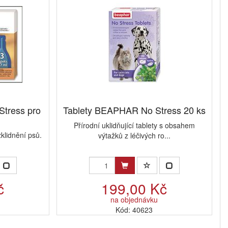
tress pro
Tablety BEAPHAR No Stress 20 ks
Přírodní uklidňující tablety s obsahem
zklidnění psů.
výtažků z léčivých ro...
č
199,00 Kč
na objednávku
Kód: 40623