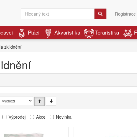
Registrace
odavci
Ptáci
Akvaristika
Teraristika
F
a zklidnění
lidnění
Výprodej
Akce
Novinka