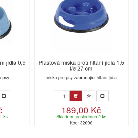
ní jídla 0,9
Plastová miska proti hltání jídla 1,5
l/ø 27 cm
o psy
miska pro psy zabraňující hltání jídla
č
189,00 Kč
1 ks
Skladem: posledních 2 ks
Kód: 32096