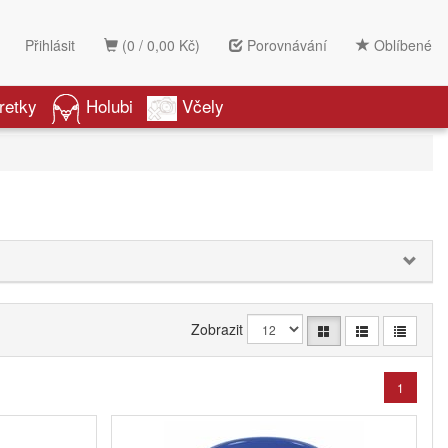
Přihlásit
(0 / 0,00 Kč)
Porovnávání
Oblíbené
retky
Holubi
Včely
Zobrazit
1