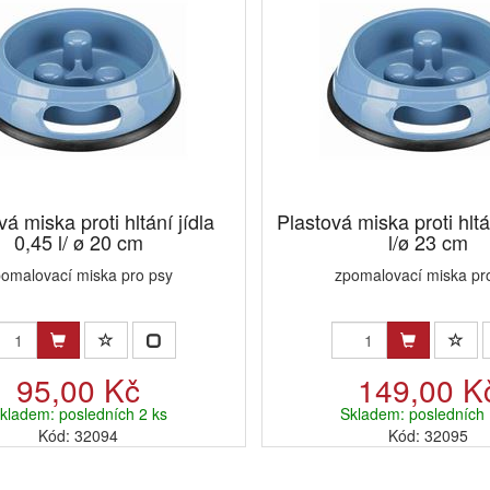
vá miska proti hltání jídla
Plastová miska proti hltá
0,45 l/ ø 20 cm
l/ø 23 cm
omalovací miska pro psy
zpomalovací miska pr
95,00 Kč
149,00 K
kladem: posledních 2 ks
Skladem: posledních 
Kód: 32094
Kód: 32095