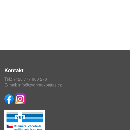
Kontakt
Tel.:
+420 777 800 276
E-mail:
info@zverimexpajtas.cz