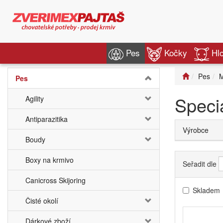
Pes
Kočky
Hl
Pes
M
Pes
Speci
Agility
Antiparazitika
Výrobce
Boudy
Boxy na krmivo
Seřadit dle
Canicross Skijoring
Skladem
Čisté okolí
Dárkové zboží