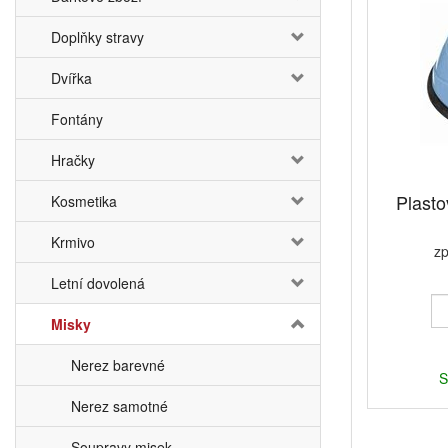
Doplňky stravy
Dvířka
Fontány
Hračky
Plasto
Kosmetika
Krmivo
zp
Letní dovolená
Misky
Nerez barevné
S
Nerez samotné
Soupravy misek