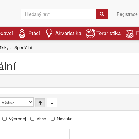
Registrace
odavci
Ptáci
Akvaristika
Teraristika
F
isky
Speciální
ální
Výprodej
Akce
Novinka