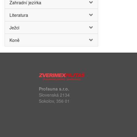
Zahradní jezírka
Literatura
Ježci
Koně
Profauna s.r.o.
Slovenská 2134
Sokolov, 356 01