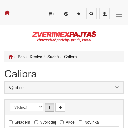
Toggle
Toggle
Togg
0
search
navigation
navig
Pes
Krmivo
Suché
Calibra
Calibra
Výrobce
Skladem
Výprodej
Akce
Novinka