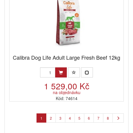
Calibra Dog Life Adult Large Fresh Beef 12kg
1 529,00 Kč
na objednávku
Kód: 74614
1
2
3
4
5
6
7
8