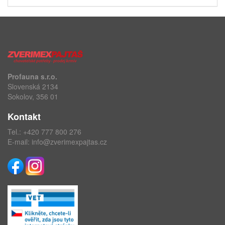
Profauna s.r.o.
Slovenská 2134
Sokolov, 356 01
Kontakt
Tel.:
+420 777 800 276
E-mail:
info@zverimexpajtas.cz