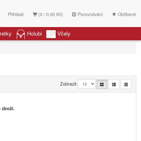
Přihlásit
(0 / 0,00 Kč)
Porovnávání
Oblíbené
retky
Holubi
Včely
Zobrazit
 zboží.