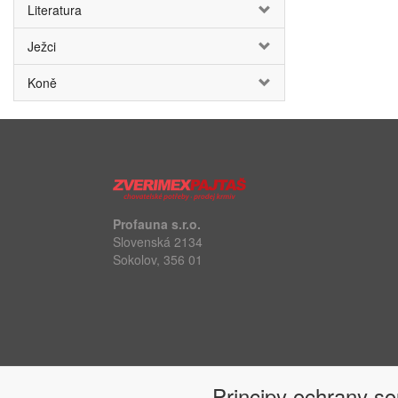
Literatura
Ježci
Koně
Profauna s.r.o.
Slovenská 2134
Sokolov, 356 01
Principy ochrany s