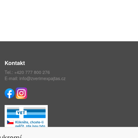
Kontakt
Tel.:
+420 777 800 276
E-mail:
info@zverimexpajtas.cz
oukromí