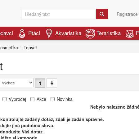
Registrace
odavci
Ptáci
Akvaristika
Teraristika
F
osmetika
Topvet
t
Výprodej
Akce
Novinka
Nebylo nalezeno žádné
kontrolujte zadaný dotaz, zdali je zadán správně.
dejte jiná podobná slova.
ednodušte Váš dotaz.
jděte si kategorie.