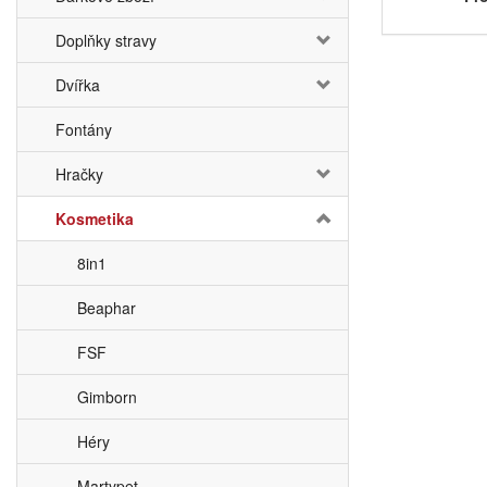
Doplňky stravy
Dvířka
Fontány
Hračky
Kosmetika
8in1
Beaphar
FSF
Gimborn
Héry
Martypet