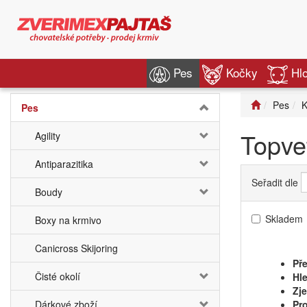
Pes
Kočky
Hl
Pes
K
Pes
Topve
Agility
Antiparazitika
Seřadit dle
Boudy
Skladem
Boxy na krmivo
Canicross Skijoring
Pře
Čisté okolí
Hle
Zj
Dárkové zboží
Pro