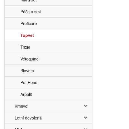
Péče o srst
Proficare
Topvet
Trixie
Vétoquinol
Bioveta
Pet Head
Arpalit
Krmivo
Letní dovolená