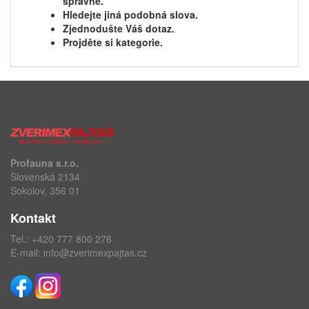
správně.
Hledejte jiná podobná slova.
Zjednodušte Váš dotaz.
Projděte si kategorie.
Profauna s.r.o.
Slovenská 2134
Sokolov, 356 01
Kontakt
Tel.:
+420 777 800 276
E-mail:
info@zverimexpajtas.cz