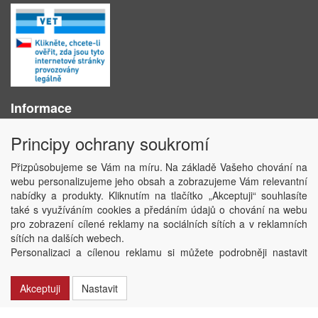
Informace
O nás
Principy ochrany soukromí
Obchodní podmínky
Ochrana osobních údajů
Přizpůsobujeme se Vám na míru. Na základě Vašeho chování na
Kontakt
webu personalizujeme jeho obsah a zobrazujeme Vám relevantní
Losování účtenek
nabídky a produkty. Kliknutím na tlačítko „Akceptuji“ souhlasíte
Aktuality
také s využíváním cookies a předáním údajů o chování na webu
Nastavení soukromí
pro zobrazení cílené reklamy na sociálních sítích a v reklamních
sítích na dalších webech.
Copyright © ABRA Software a.s. 2020
Personalizaci a cílenou reklamu si můžete podrobněji nastavit
nebo kdykoli vypnout po kliknutí na tlačítko „Nastavit“.
Akceptuji
Nastavit