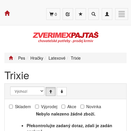
Toggle
Toggle
Togg
0
search
navigation
navig
Pes
Hračky
Latexové
Trixie
Trixie
Skladem
Výprodej
Akce
Novinka
Nebylo nalezeno žádné zboží.
Překontrolujte zadaný dotaz, zdali je zadán