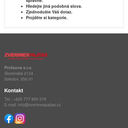
správně.
Hledejte jiná podobná slova.
Zjednodušte Váš dotaz.
Projděte si kategorie.
Profauna s.r.o.
Slovenská 2134
Sokolov, 356 01
Kontakt
Tel.:
+420 777 800 276
E-mail:
info@zverimexpajtas.cz