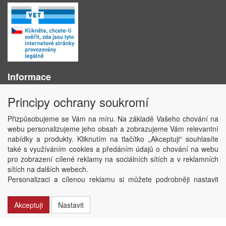
Informace
O nás
Principy ochrany soukromí
Obchodní podmínky
Ochrana osobních údajů
Přizpůsobujeme se Vám na míru. Na základě Vašeho chování na
Kontakt
webu personalizujeme jeho obsah a zobrazujeme Vám relevantní
Losování účtenek
nabídky a produkty. Kliknutím na tlačítko „Akceptuji“ souhlasíte
Aktuality
také s využíváním cookies a předáním údajů o chování na webu
Nastavení soukromí
pro zobrazení cílené reklamy na sociálních sítích a v reklamních
sítích na dalších webech.
Copyright © ABRA Software a.s. 2020
Personalizaci a cílenou reklamu si můžete podrobněji nastavit
nebo kdykoli vypnout po kliknutí na tlačítko „Nastavit“.
Akceptuji
Nastavit