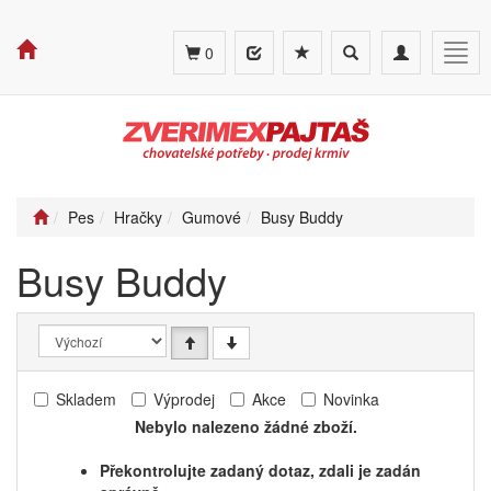
Toggle
Toggle
Togg
0
search
navigation
navig
Pes
Hračky
Gumové
Busy Buddy
Busy Buddy
Skladem
Výprodej
Akce
Novinka
Nebylo nalezeno žádné zboží.
Překontrolujte zadaný dotaz, zdali je zadán