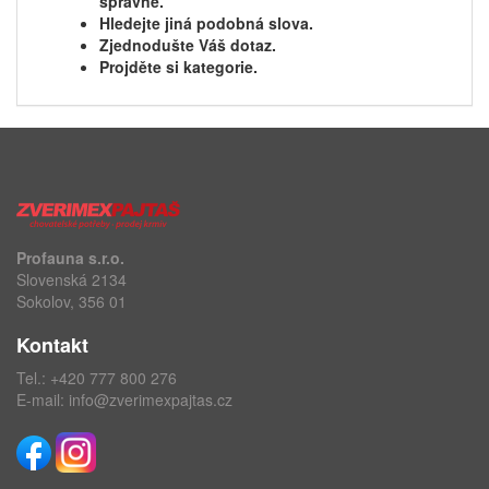
správně.
Hledejte jiná podobná slova.
Zjednodušte Váš dotaz.
Projděte si kategorie.
Profauna s.r.o.
Slovenská 2134
Sokolov, 356 01
Kontakt
Tel.:
+420 777 800 276
E-mail:
info@zverimexpajtas.cz