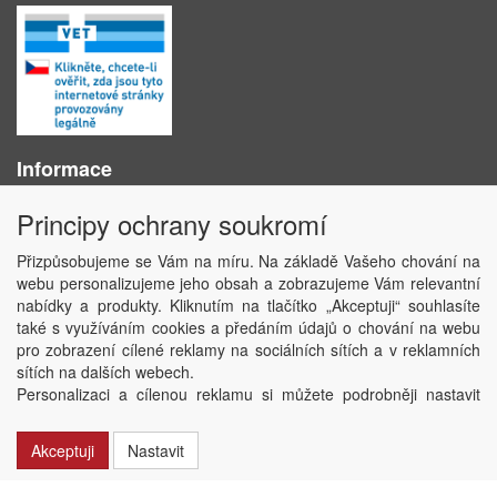
Informace
O nás
Principy ochrany soukromí
Obchodní podmínky
Ochrana osobních údajů
Přizpůsobujeme se Vám na míru. Na základě Vašeho chování na
Kontakt
webu personalizujeme jeho obsah a zobrazujeme Vám relevantní
Losování účtenek
nabídky a produkty. Kliknutím na tlačítko „Akceptuji“ souhlasíte
Aktuality
také s využíváním cookies a předáním údajů o chování na webu
Nastavení soukromí
pro zobrazení cílené reklamy na sociálních sítích a v reklamních
sítích na dalších webech.
Copyright © ABRA Software a.s. 2020
Personalizaci a cílenou reklamu si můžete podrobněji nastavit
nebo kdykoli vypnout po kliknutí na tlačítko „Nastavit“.
Akceptuji
Nastavit