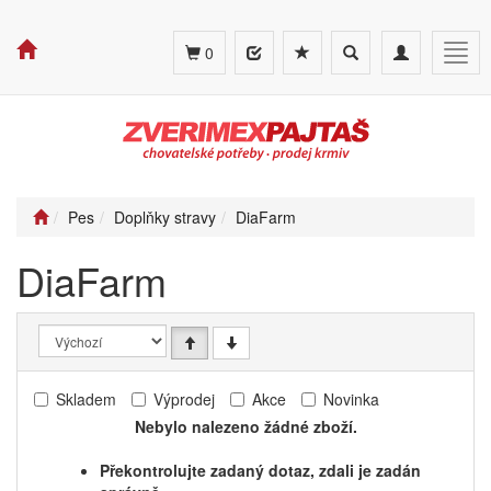
Toggle
Toggle
Togg
0
search
navigation
navig
Pes
Doplňky stravy
DiaFarm
DiaFarm
Skladem
Výprodej
Akce
Novinka
Nebylo nalezeno žádné zboží.
Překontrolujte zadaný dotaz, zdali je zadán