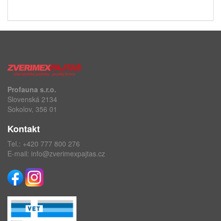
Profauna s.r.o.
Slovenská 2134
Sokolov, 356 01
Kontakt
Tel.:
+420 777 800 276
E-mail:
info@zverimexpajtas.cz