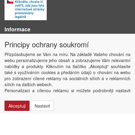
Informace
O nás
Principy ochrany soukromí
Obchodní podmínky
Ochrana osobních údajů
Přizpůsobujeme se Vám na míru. Na základě Vašeho chování na
Kontakt
webu personalizujeme jeho obsah a zobrazujeme Vám relevantní
Losování účtenek
nabídky a produkty. Kliknutím na tlačítko „Akceptuji“ souhlasíte
Aktuality
také s využíváním cookies a předáním údajů o chování na webu
Nastavení soukromí
pro zobrazení cílené reklamy na sociálních sítích a v reklamních
sítích na dalších webech.
Copyright © ABRA Software a.s. 2020
Personalizaci a cílenou reklamu si můžete podrobněji nastavit
nebo kdykoli vypnout po kliknutí na tlačítko „Nastavit“.
Akceptuji
Nastavit