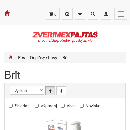
Toggle
Toggle
Togg
0
search
navigation
navig
Pes
Doplňky stravy
Brit
Brit
Skladem
Výprodej
Akce
Novinka