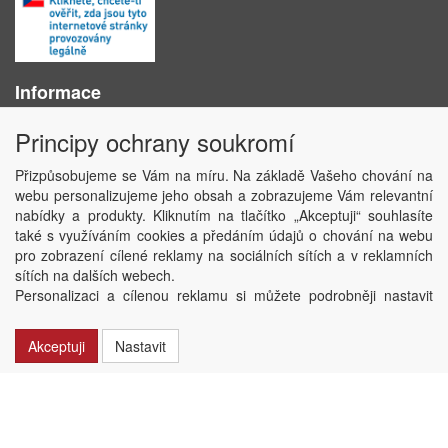
Informace
O nás
Principy ochrany soukromí
Obchodní podmínky
Ochrana osobních údajů
Přizpůsobujeme se Vám na míru. Na základě Vašeho chování na
Kontakt
webu personalizujeme jeho obsah a zobrazujeme Vám relevantní
Losování účtenek
nabídky a produkty. Kliknutím na tlačítko „Akceptuji“ souhlasíte
Aktuality
také s využíváním cookies a předáním údajů o chování na webu
Nastavení soukromí
pro zobrazení cílené reklamy na sociálních sítích a v reklamních
sítích na dalších webech.
Copyright © ABRA Software a.s. 2020
Personalizaci a cílenou reklamu si můžete podrobněji nastavit
nebo kdykoli vypnout po kliknutí na tlačítko „Nastavit“.
Akceptuji
Nastavit