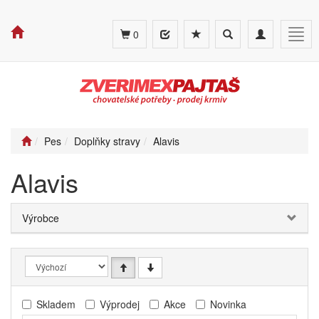
Toggle
Toggle
Togg
0
search
navigation
navig
Pes
Doplňky stravy
Alavis
Alavis
Výrobce
Skladem
Výprodej
Akce
Novinka