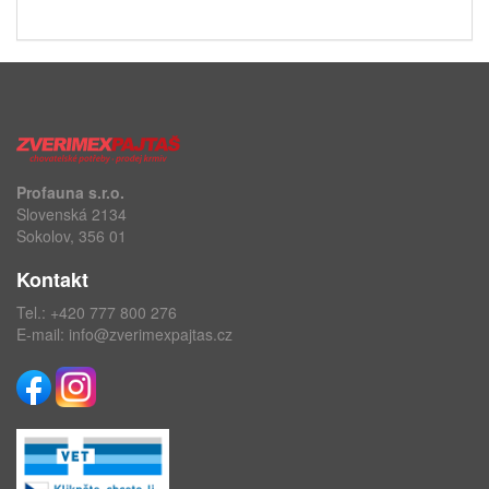
Profauna s.r.o.
Slovenská 2134
Sokolov, 356 01
Kontakt
Tel.:
+420 777 800 276
E-mail:
info@zverimexpajtas.cz