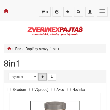
Toggle
Toggle
Togg
0
search
navigation
navig
Pes
Doplňky stravy
8in1
8in1
Skladem
Výprodej
Akce
Novinka