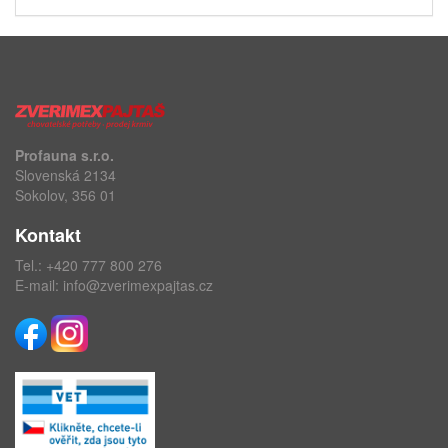
Profauna s.r.o.
Slovenská 2134
Sokolov, 356 01
Kontakt
Tel.:
+420 777 800 276
E-mail:
info@zverimexpajtas.cz