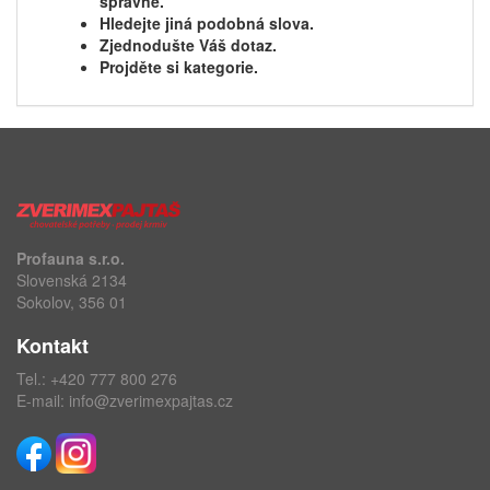
správně.
Hledejte jiná podobná slova.
Zjednodušte Váš dotaz.
Projděte si kategorie.
Profauna s.r.o.
Slovenská 2134
Sokolov, 356 01
Kontakt
Tel.:
+420 777 800 276
E-mail:
info@zverimexpajtas.cz