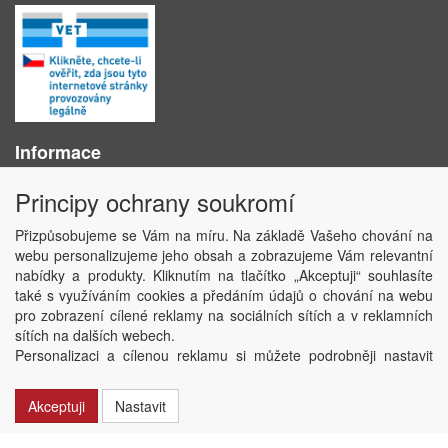
Informace
O nás
Principy ochrany soukromí
Obchodní podmínky
Ochrana osobních údajů
Přizpůsobujeme se Vám na míru. Na základě Vašeho chování na
Kontakt
webu personalizujeme jeho obsah a zobrazujeme Vám relevantní
Losování účtenek
nabídky a produkty. Kliknutím na tlačítko „Akceptuji“ souhlasíte
Aktuality
také s využíváním cookies a předáním údajů o chování na webu
Nastavení soukromí
pro zobrazení cílené reklamy na sociálních sítích a v reklamních
sítích na dalších webech.
Copyright © ABRA Software a.s. 2020
Personalizaci a cílenou reklamu si můžete podrobněji nastavit
nebo kdykoli vypnout po kliknutí na tlačítko „Nastavit“.
Akceptuji
Nastavit