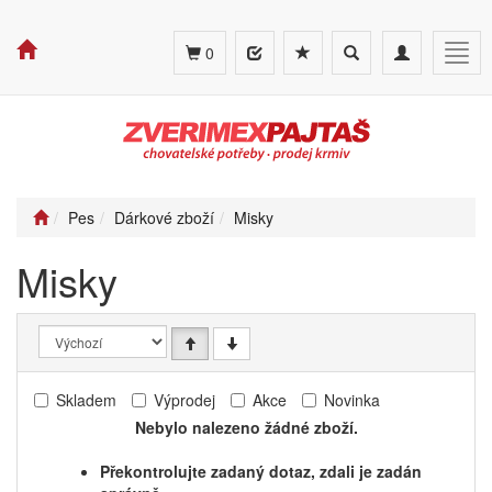
Toggle
Toggle
Togg
0
search
navigation
navig
Pes
Dárkové zboží
Misky
Misky
Skladem
Výprodej
Akce
Novinka
Nebylo nalezeno žádné zboží.
Překontrolujte zadaný dotaz, zdali je zadán