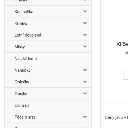
Kosmetika
Krmivo
Letní dovolená
Klíče
Misky
př
Na zklidnění
Náhubky
Oblečky
Obojky
Oči a uši
Péče o srst
Ceny jsou v