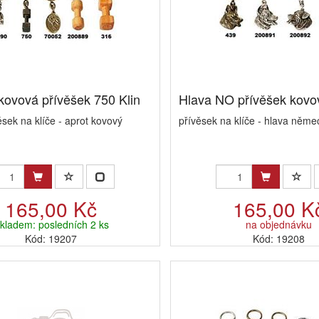
kovová přívěšek 750 Klin
Hlava NO přívěšek kovov
ěsek na klíče - aprot kovový
přívěsek na klíče - hlava něm
165,00 Kč
165,00 K
kladem: posledních 2 ks
na objednávku
Kód: 19207
Kód: 19208