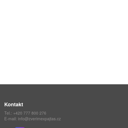
Kontakt
Tel.:
+420 777 800 276
E-mail:
info@zverimexpajtas.cz