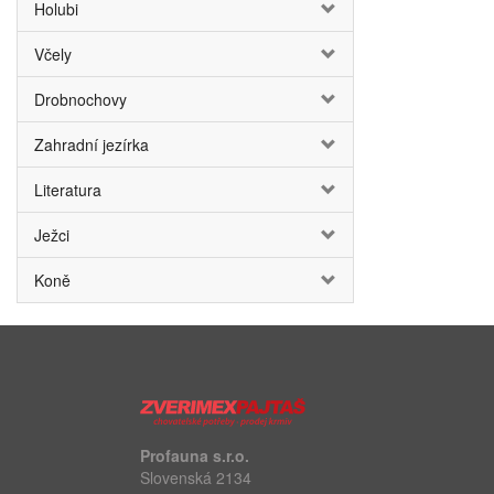
Holubi
Včely
Drobnochovy
Zahradní jezírka
Literatura
Ježci
Koně
Profauna s.r.o.
Slovenská 2134