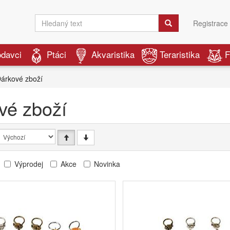
Registrace
odavci
Ptáci
Akvaristika
Teraristika
F
árkové zboží
vé zboží
Výprodej
Akce
Novinka