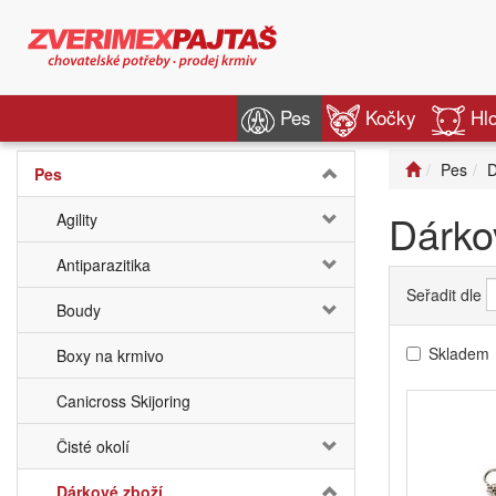
Pes
Kočky
Hl
Pes
D
Pes
Dárko
Agility
Antiparazitika
Seřadit dle
Boudy
Skladem
Boxy na krmivo
Canicross Skijoring
Čisté okolí
Dárkové zboží