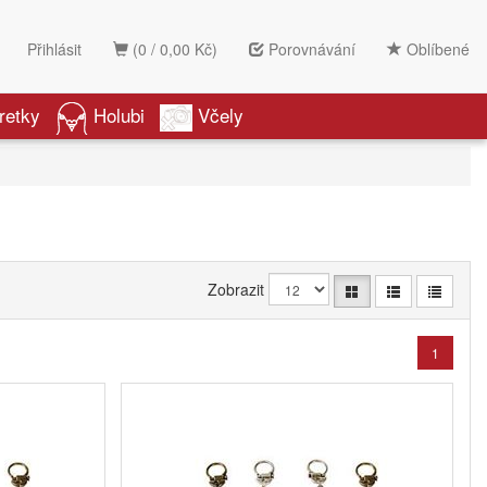
Přihlásit
(0 / 0,00 Kč)
Porovnávání
Oblíbené
retky
Holubi
Včely
Zobrazit
1