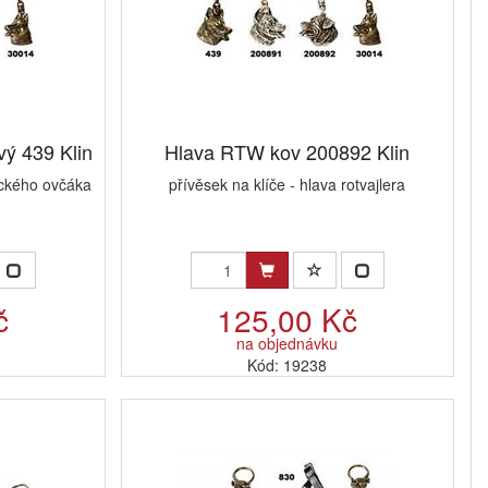
ý 439 Klin
Hlava RTW kov 200892 Klin
eckého ovčáka
přívěsek na klíče - hlava rotvajlera
č
125,00 Kč
na objednávku
Kód: 19238