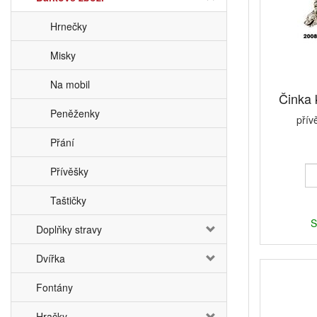
Hrnečky
Misky
Na mobil
Činka 
Peněženky
přív
Přání
Přívěšky
Taštičky
S
Doplňky stravy
Dvířka
Fontány
Hračky