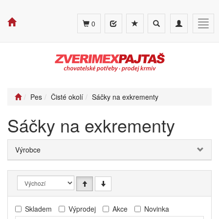
Toggle
Toggle
Togg
0
search
navigation
navig
Pes
Čisté okolí
Sáčky na exkrementy
Sáčky na exkrementy
Výrobce
Skladem
Výprodej
Akce
Novinka