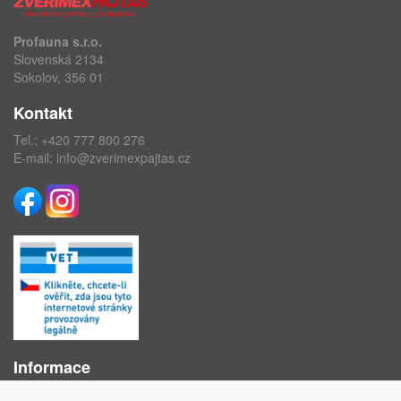
Profauna s.r.o.
Slovenská 2134
Sokolov, 356 01
Kontakt
Tel.:
+420 777 800 276
E-mail:
info@zverimexpajtas.cz
Informace
O nás