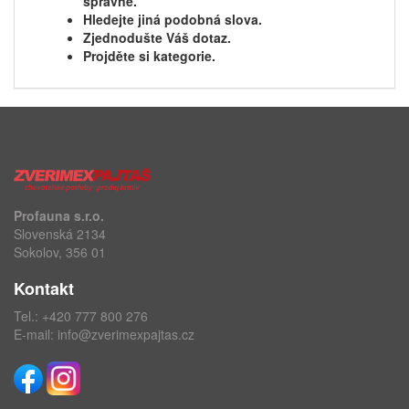
správně.
Hledejte jiná podobná slova.
Zjednodušte Váš dotaz.
Projděte si kategorie.
Profauna s.r.o.
Slovenská 2134
Sokolov, 356 01
Kontakt
Tel.:
+420 777 800 276
E-mail:
info@zverimexpajtas.cz