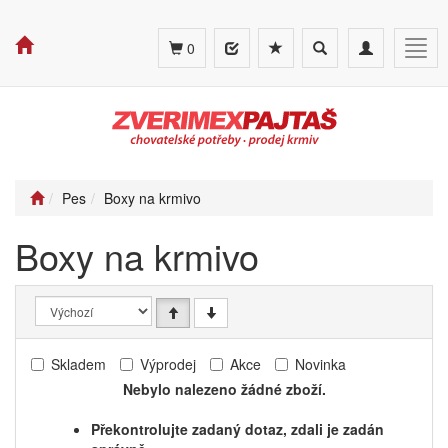
Toggle
Toggle
Togg
0
search
navigation
navig
Pes
Boxy na krmivo
Boxy na krmivo
Skladem
Výprodej
Akce
Novinka
Nebylo nalezeno žádné zboží.
Překontrolujte zadaný dotaz, zdali je zadán