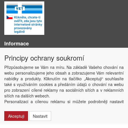
Informace
O nás
Principy ochrany soukromí
Obchodní podmínky
Ochrana osobních údajů
Přizpůsobujeme se Vám na míru. Na základě Vašeho chování na
Kontakt
webu personalizujeme jeho obsah a zobrazujeme Vám relevantní
Losování účtenek
nabídky a produkty. Kliknutím na tlačítko „Akceptuji“ souhlasíte
Aktuality
také s využíváním cookies a předáním údajů o chování na webu
Nastavení soukromí
pro zobrazení cílené reklamy na sociálních sítích a v reklamních
sítích na dalších webech.
Copyright © ABRA Software a.s. 2020
Personalizaci a cílenou reklamu si můžete podrobněji nastavit
nebo kdykoli vypnout po kliknutí na tlačítko „Nastavit“.
Akceptuji
Nastavit