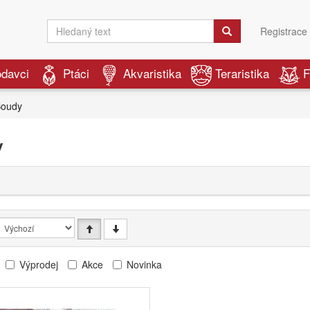
Registrace
odavci
Ptáci
Akvaristika
Teraristika
F
oudy
y
Výprodej
Akce
Novinka