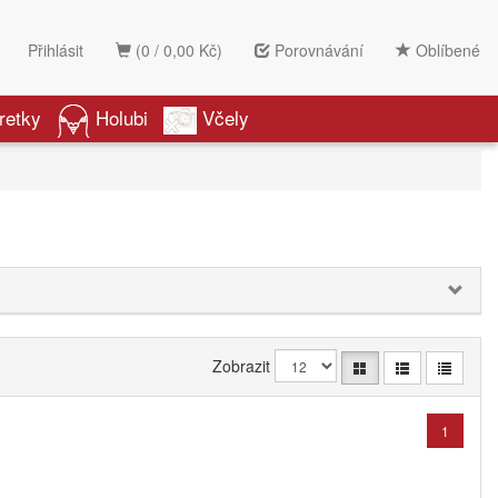
Přihlásit
(0 / 0,00 Kč)
Porovnávání
Oblíbené
retky
Holubi
Včely
Zobrazit
1