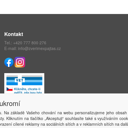
Kontakt
Tel.:
+420 777 800 276
E-mail:
info@zverimexpajtas.cz
oukromí
. Na základě Vašeho chování na webu personalizujeme jeho obsah
Copyright © ABRA Software a.s. 2020
y. Kliknutím na tlačítko „Akceptuji“ souhlasíte také s využíváním coo
azení cílené reklamy na sociálních sítích a v reklamních sítích na dal