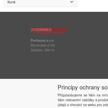
Koně
Profauna s.r.o.
Slovenská 2134
Sokolov, 356 01
Principy ochrany s
Přizpůsobujeme se Vám na míru
Vám relevantní nabídky a produkt
údajů o chování na webu pro zobr