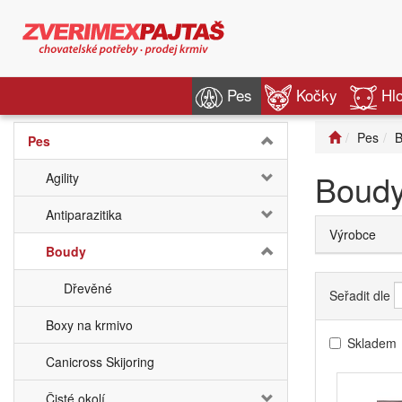
Pes
Kočky
Hl
Pes
B
Pes
Boud
Agility
Antiparazitika
Výrobce
Boudy
Dřevěné
Seřadit dle
Boxy na krmivo
Skladem
Canicross Skijoring
Čisté okolí