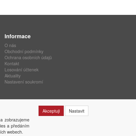
Informace
O nás
Obchodní podmínky
Ochrana osobních údajů
Kontakt
Losování účtenek
Aktuality
Nastavení soukromí
Akceptuji
Nastavit
 a zobrazujeme
kies a předáním
ších webech.