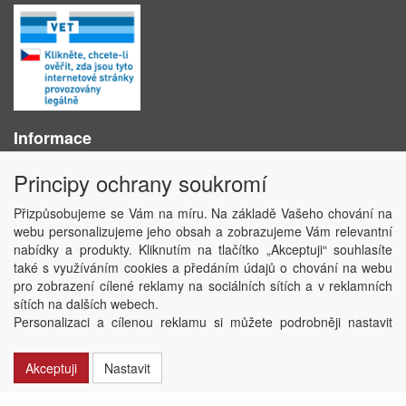
Informace
O nás
Principy ochrany soukromí
Obchodní podmínky
Ochrana osobních údajů
Přizpůsobujeme se Vám na míru. Na základě Vašeho chování na
Kontakt
webu personalizujeme jeho obsah a zobrazujeme Vám relevantní
Losování účtenek
nabídky a produkty. Kliknutím na tlačítko „Akceptuji“ souhlasíte
Aktuality
také s využíváním cookies a předáním údajů o chování na webu
Nastavení soukromí
pro zobrazení cílené reklamy na sociálních sítích a v reklamních
sítích na dalších webech.
Copyright © ABRA Software a.s. 2020
Personalizaci a cílenou reklamu si můžete podrobněji nastavit
nebo kdykoli vypnout po kliknutí na tlačítko „Nastavit“.
Akceptuji
Nastavit