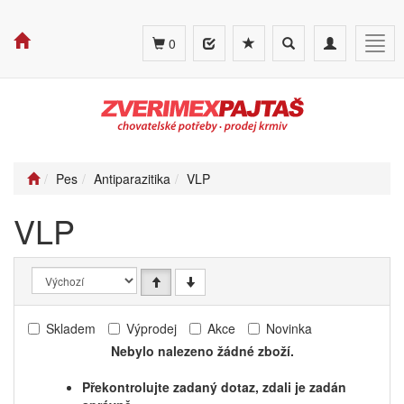
Toggle
Toggle
Togg
0
search
navigation
navig
Pes
Antiparazitika
VLP
VLP
Skladem
Výprodej
Akce
Novinka
Nebylo nalezeno žádné zboží.
Překontrolujte zadaný dotaz, zdali je zadán