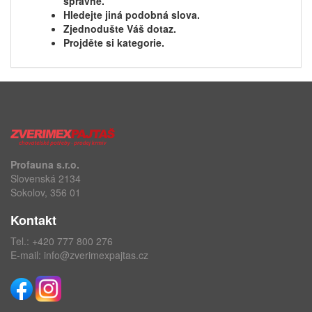
správně.
Hledejte jiná podobná slova.
Zjednodušte Váš dotaz.
Projděte si kategorie.
Profauna s.r.o.
Slovenská 2134
Sokolov, 356 01
Kontakt
Tel.:
+420 777 800 276
E-mail:
info@zverimexpajtas.cz