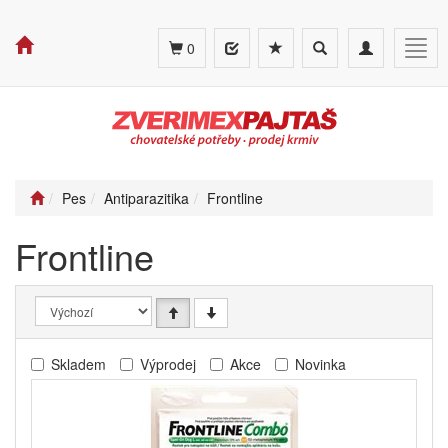
Toggle
Toggle
Togg
0
search
navigation
navig
Pes
Antiparazitika
Frontline
Frontline
Skladem
Výprodej
Akce
Novinka