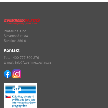
Profauna s.r.o.
Slovenská 2134
Sokolov, 356 01
Kontakt
Tel.:
+420 777 800 276
E-mail:
info@zverimexpajtas.cz