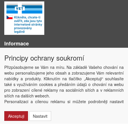
Informace
O nás
Principy ochrany soukromí
Obchodní podmínky
Ochrana osobních údajů
Přizpůsobujeme se Vám na míru. Na základě Vašeho chování na
Kontakt
webu personalizujeme jeho obsah a zobrazujeme Vám relevantní
Losování účtenek
nabídky a produkty. Kliknutím na tlačítko „Akceptuji“ souhlasíte
Aktuality
také s využíváním cookies a předáním údajů o chování na webu
Nastavení soukromí
pro zobrazení cílené reklamy na sociálních sítích a v reklamních
sítích na dalších webech.
Copyright © ABRA Software a.s. 2020
Personalizaci a cílenou reklamu si můžete podrobněji nastavit
nebo kdykoli vypnout po kliknutí na tlačítko „Nastavit“.
Akceptuji
Nastavit