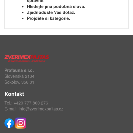
správně.
Hledejte jiná podobná slova.
Zjednodušte Váš dotaz.
Projděte si kategorie.
Profauna s.r.o.
Slovenská 2134
Sokolov, 356 01
Kontakt
Tel.:
+420 777 800 276
E-mail:
info@zverimexpajtas.cz