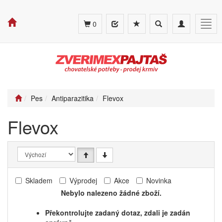
Toggle
Toggle
Togg
0
search
navigation
navig
Pes
Antiparazitika
Flevox
Flevox
Skladem
Výprodej
Akce
Novinka
Nebylo nalezeno žádné zboží.
Překontrolujte zadaný dotaz, zdali je zadán