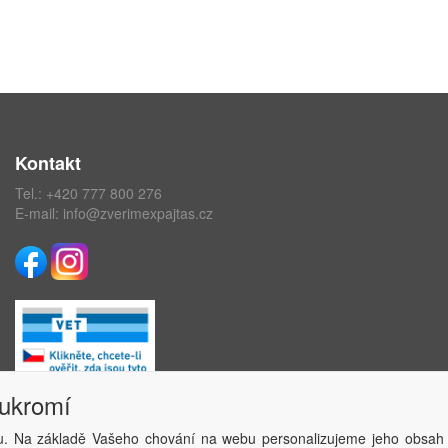
Kontakt
Tel.:
+420 777 800 276
E-mail:
info@zverimexpajtas.cz
oukromí
. Na základě Vašeho chování na webu personalizujeme jeho obsah