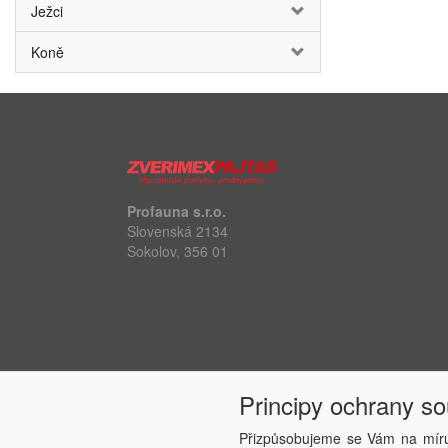
Ježci
Koně
Profauna s.r.o.
Slovenská 2134
Sokolov, 356 01
Principy ochrany s
Přizpůsobujeme se Vám na míru