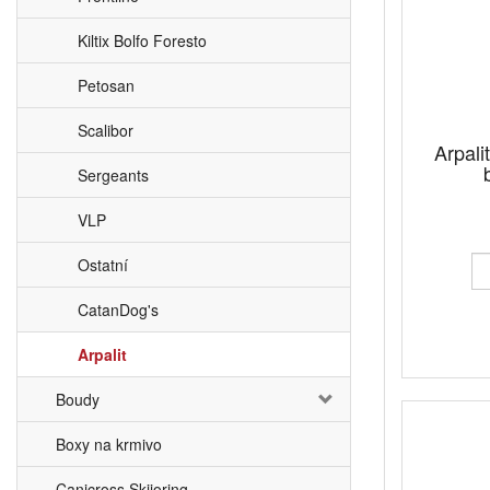
Kiltix Bolfo Foresto
Petosan
Scalibor
Arpali
Sergeants
VLP
Ostatní
CatanDog's
Arpalit
Boudy
Boxy na krmivo
Canicross Skijoring