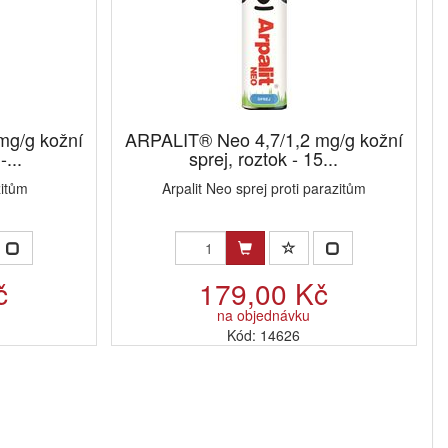
mg/g kožní
ARPALIT® Neo 4,7/1,2 mg/g kožní
-...
sprej, roztok - 15...
zitům
Arpalit Neo sprej proti parazitům
č
179,00 Kč
na objednávku
Kód: 14626