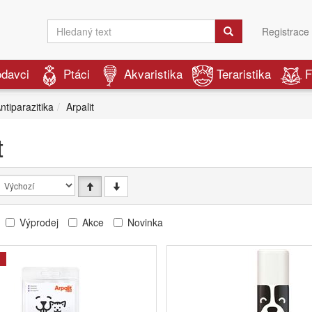
Registrace
odavci
Ptáci
Akvaristika
Teraristika
F
ntiparazitika
Arpalit
t
Výprodej
Akce
Novinka