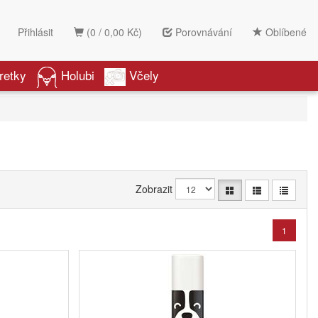
Přihlásit
(0 / 0,00 Kč)
Porovnávání
Oblíbené
retky
Holubi
Včely
Zobrazit
1