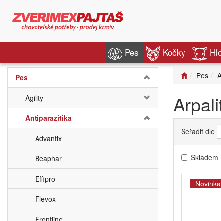
Pes
Kočky
Hl
Pes
A
Pes
Arpali
Agility
Antiparazitika
Seřadit dle
Advantix
Skladem
Beaphar
Effipro
Novinka
Flevox
Frontline