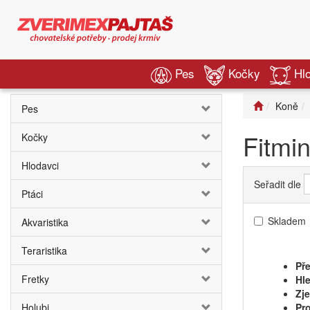
Pes
Kočky
Hl
Koně
Pes
Fitmi
Kočky
Hlodavci
Seřadit dle
Ptáci
Skladem
Akvaristika
Teraristika
Pře
Fretky
Hle
Zj
Holubi
Pro