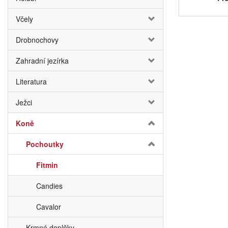
Včely
Drobnochovy
Zahradní jezírka
Literatura
Ježci
Koně
Pochoutky
Fitmin
Candies
Cavalor
Krmné doplňky