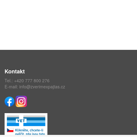
Kontakt
Tel.:
+420 777 800 276
E-mail:
info@zverimexpajtas.cz