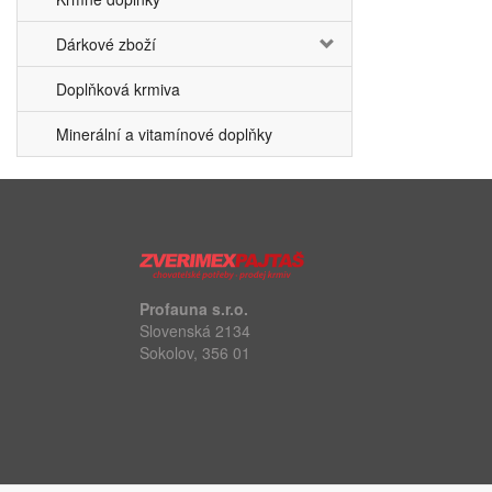
Dárkové zboží
Doplňková krmiva
Minerální a vitamínové doplňky
Profauna s.r.o.
Slovenská 2134
Sokolov, 356 01