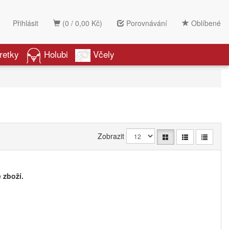
Přihlásit
(0 / 0,00 Kč)
Porovnávání
Oblíbené
retky
Holubi
Včely
Zobrazit
 zboží.