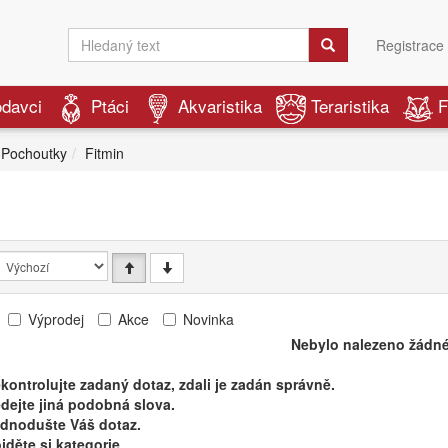
Registrace
odavci
Ptáci
Akvaristika
Teraristika
F
Pochoutky
Fitmin
n
Výprodej
Akce
Novinka
Nebylo nalezeno žádné
kontrolujte zadaný dotaz, zdali je zadán správně.
dejte jiná podobná slova.
ednodušte Váš dotaz.
jděte si kategorie.