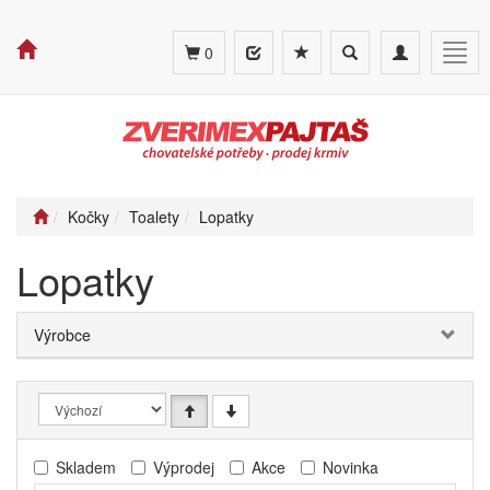
Toggle
Toggle
Togg
0
search
navigation
navig
Kočky
Toalety
Lopatky
Lopatky
Výrobce
Skladem
Výprodej
Akce
Novinka