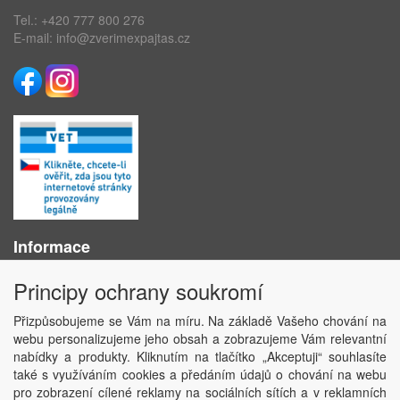
Tel.:
+420 777 800 276
E-mail:
info@zverimexpajtas.cz
Informace
O nás
Principy ochrany soukromí
Obchodní podmínky
Ochrana osobních údajů
Přizpůsobujeme se Vám na míru. Na základě Vašeho chování na
Kontakt
webu personalizujeme jeho obsah a zobrazujeme Vám relevantní
Losování účtenek
nabídky a produkty. Kliknutím na tlačítko „Akceptuji“ souhlasíte
Aktuality
také s využíváním cookies a předáním údajů o chování na webu
Nastavení soukromí
pro zobrazení cílené reklamy na sociálních sítích a v reklamních