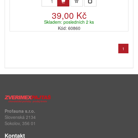
39,00 Kč
Skladem: posledních 2 ks
Kód: 60860
1
Profauna s.r.o.
Slovenská 2134
Sokolov, 356 01
Kontakt