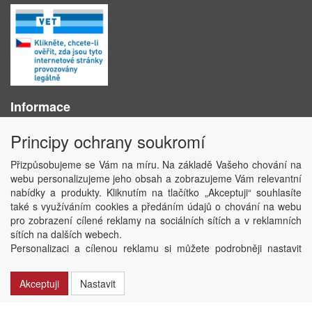
Informace
O nás
Principy ochrany soukromí
Obchodní podmínky
Ochrana osobních údajů
Přizpůsobujeme se Vám na míru. Na základě Vašeho chování na
Kontakt
webu personalizujeme jeho obsah a zobrazujeme Vám relevantní
Losování účtenek
nabídky a produkty. Kliknutím na tlačítko „Akceptuji“ souhlasíte
Aktuality
také s využíváním cookies a předáním údajů o chování na webu
Nastavení soukromí
pro zobrazení cílené reklamy na sociálních sítích a v reklamních
sítích na dalších webech.
Copyright © ABRA Software a.s. 2020
Personalizaci a cílenou reklamu si můžete podrobněji nastavit
nebo kdykoli vypnout po kliknutí na tlačítko „Nastavit“.
Akceptuji
Nastavit