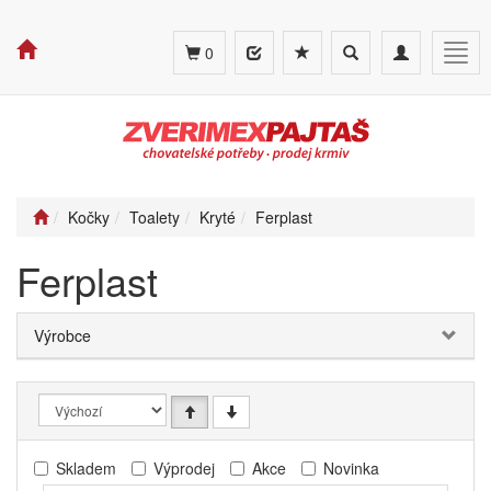
Toggle
Toggle
Togg
0
search
navigation
navig
Kočky
Toalety
Kryté
Ferplast
Ferplast
Výrobce
Skladem
Výprodej
Akce
Novinka