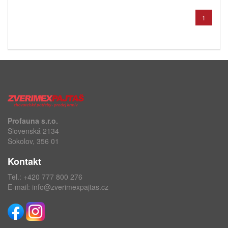
1
Profauna s.r.o.
Slovenská 2134
Sokolov, 356 01
Kontakt
Tel.:
+420 777 800 276
E-mail:
info@zverimexpajtas.cz