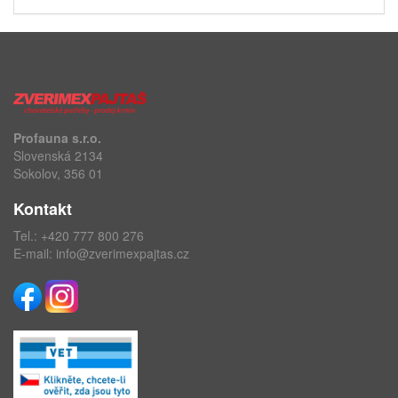
Profauna s.r.o.
Slovenská 2134
Sokolov, 356 01
Kontakt
Tel.:
+420 777 800 276
E-mail:
info@zverimexpajtas.cz