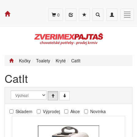
Toggle
Toggle
Togg
0
search
navigation
navig
Kočky
Toalety
Kryté
CatIt
CatIt
Skladem
Výprodej
Akce
Novinka