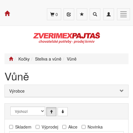
Toggle
Toggle
Togg
0
search
navigation
navig
Kočky
Steliva a vůně
Vůně
Vůně
Výrobce
Skladem
Výprodej
Akce
Novinka