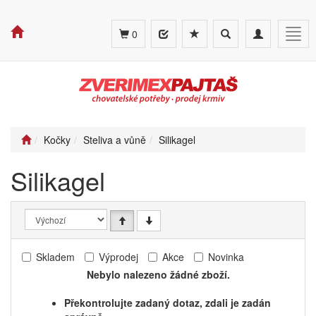
Toggle
Toggle
Togg
0
search
navigation
navig
Kočky
Steliva a vůně
Silikagel
Silikagel
Skladem
Výprodej
Akce
Novinka
Nebylo nalezeno žádné zboží.
Překontrolujte zadaný dotaz, zdali je zadán