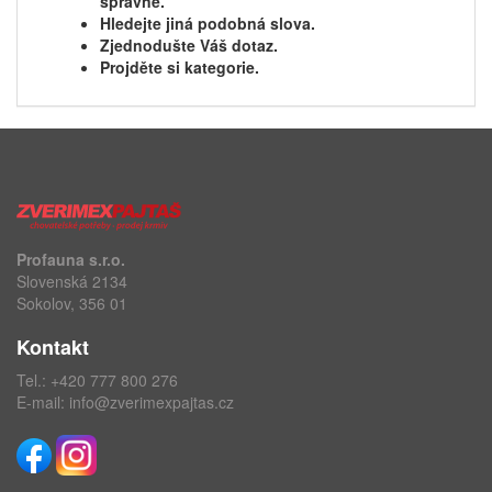
správně.
Hledejte jiná podobná slova.
Zjednodušte Váš dotaz.
Projděte si kategorie.
Profauna s.r.o.
Slovenská 2134
Sokolov, 356 01
Kontakt
Tel.:
+420 777 800 276
E-mail:
info@zverimexpajtas.cz