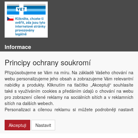
Informace
O nás
Principy ochrany soukromí
Obchodní podmínky
Ochrana osobních údajů
Přizpůsobujeme se Vám na míru. Na základě Vašeho chování na
Kontakt
webu personalizujeme jeho obsah a zobrazujeme Vám relevantní
Losování účtenek
nabídky a produkty. Kliknutím na tlačítko „Akceptuji“ souhlasíte
Aktuality
také s využíváním cookies a předáním údajů o chování na webu
Nastavení soukromí
pro zobrazení cílené reklamy na sociálních sítích a v reklamních
sítích na dalších webech.
Copyright © ABRA Software a.s. 2020
Personalizaci a cílenou reklamu si můžete podrobněji nastavit
nebo kdykoli vypnout po kliknutí na tlačítko „Nastavit“.
Akceptuji
Nastavit