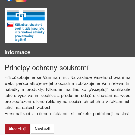
Informace
O nás
Principy ochrany soukromí
Obchodní podmínky
Ochrana osobních údajů
Přizpůsobujeme se Vám na míru. Na základě Vašeho chování na
Kontakt
webu personalizujeme jeho obsah a zobrazujeme Vám relevantní
Losování účtenek
nabídky a produkty. Kliknutím na tlačítko „Akceptuji“ souhlasíte
Aktuality
také s využíváním cookies a předáním údajů o chování na webu
Nastavení soukromí
pro zobrazení cílené reklamy na sociálních sítích a v reklamních
sítích na dalších webech.
Copyright © ABRA Software a.s. 2020
Personalizaci a cílenou reklamu si můžete podrobněji nastavit
nebo kdykoli vypnout po kliknutí na tlačítko „Nastavit“.
Akceptuji
Nastavit