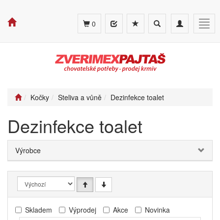
Toggle
Toggle
Togg
0
search
navigation
navig
Kočky
Steliva a vůně
Dezinfekce toalet
Dezinfekce toalet
Výrobce
Skladem
Výprodej
Akce
Novinka