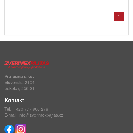
1
Profauna s.r.o.
Slovenská 2134
Sokolov, 356 01
Kontakt
Tel.:
+420 777 800 276
E-mail:
info@zverimexpajtas.cz